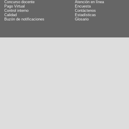
Concurso docente
Atención en línea
Pago Virtual
Encuesta
Control interno
Contáctenos
Calidad
Estadísticas
Buzón de notificaciones
Glosario