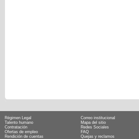
Régimen Legal
Correo institucional
Talento humano
Mapa del sitio
Contratación
Redes Sociales
Ofertas de empleo
FAQ
Rendición de cuentas
Quejas y reclamos