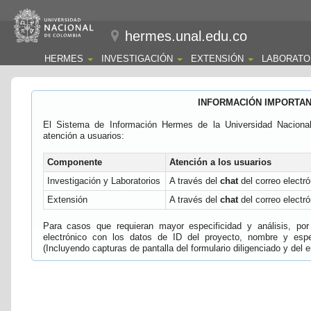
hermes.unal.edu.co
HERMES
INVESTIGACIÓN
EXTENSIÓN
LABORATO
INFORMACIÓN IMPORTA
El Sistema de Información Hermes de la Universidad Naciona
atención a usuarios:
Componente
Atención a los usuarios
Investigación y Laboratorios
A través del
chat
del correo electró
Extensión
A través del
chat
del correo electró
Para casos que requieran mayor especificidad y análisis, por 
electrónico con los datos de ID del proyecto, nombre y espec
(Incluyendo capturas de pantalla del formulario diligenciado y del e