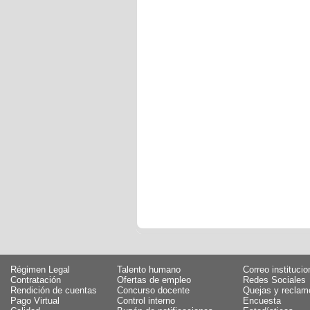
Régimen Legal
Talento humano
Correo institucio
Contratación
Ofertas de empleo
Redes Sociales
Rendición de cuentas
Concurso docente
Quejas y reclam
Pago Virtual
Control interno
Encuesta