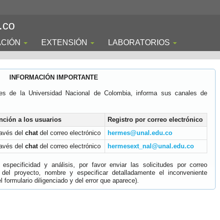
.co
ACIÓN
EXTENSIÓN
LABORATORIOS
INFORMACIÓN IMPORTANTE
es de la Universidad Nacional de Colombia, informa sus canales de
nción a los usuarios
Registro por correo electrónico
ravés del
chat
del correo electrónico
hermes@unal.edu.co
ravés del
chat
del correo electrónico
hermesext_nal@unal.edu.co
specificidad y análisis, por favor enviar las solicitudes por correo
 del proyecto, nombre y especificar detalladamente el inconveniente
 formulario diligenciado y del error que aparece).