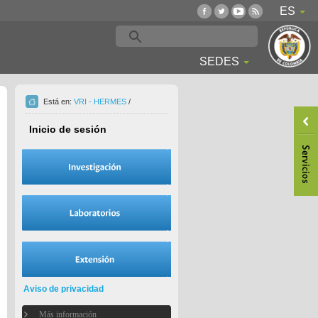
ES
SEDES
Está en:
VRI - HERMES
/
Inicio de sesión
Aviso de privacidad
Más información