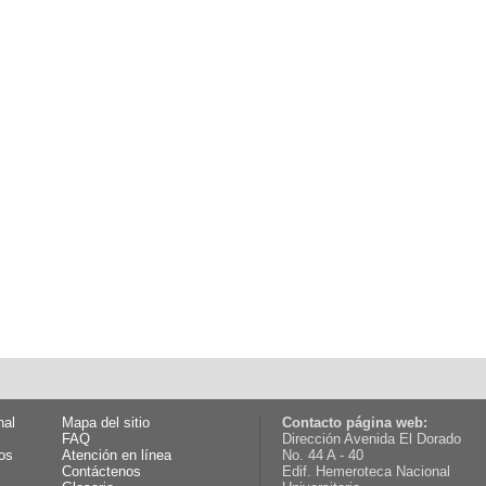
nal
Mapa del sitio
Contacto página web:
FAQ
Dirección Avenida El Dorado
os
Atención en línea
No. 44 A - 40
Contáctenos
Edif. Hemeroteca Nacional