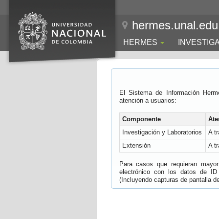
hermes.unal.edu
HERMES
INVESTIG
El Sistema de Información Herm
atención a usuarios:
Componente
Ate
Investigación y Laboratorios
A t
Extensión
A t
Para casos que requieran mayor e
electrónico con los datos de ID
(Incluyendo capturas de pantalla del