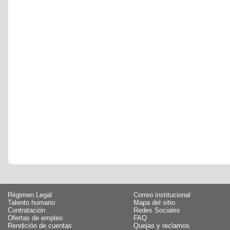
Régimen Legal
Correo institucional
Talento humano
Mapa del sitio
Contratación
Redes Sociales
Ofertas de empleo
FAQ
Rendición de cuentas
Quejas y reclamos