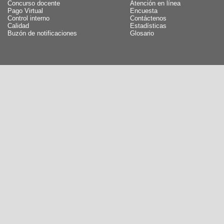
Concurso docente
Atención en línea
Pago Virtual
Encuesta
Control interno
Contáctenos
Calidad
Estadísticas
Buzón de notificaciones
Glosario