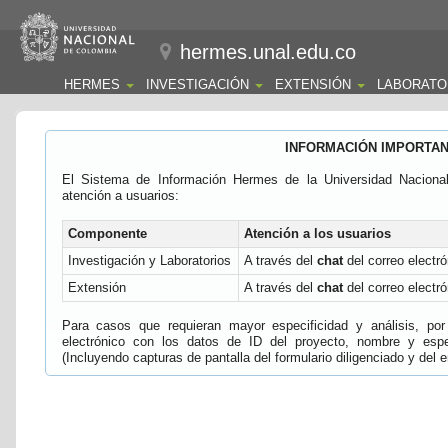
hermes.unal.edu.co
HERMES
INVESTIGACIÓN
EXTENSIÓN
LABORATO
INFORMACIÓN IMPORTA
El Sistema de Información Hermes de la Universidad Naciona
atención a usuarios:
Componente
Atención a los usuarios
Investigación y Laboratorios
A través del
chat
del correo electró
Extensión
A través del
chat
del correo electró
Para casos que requieran mayor especificidad y análisis, por 
electrónico con los datos de ID del proyecto, nombre y espec
(Incluyendo capturas de pantalla del formulario diligenciado y del e