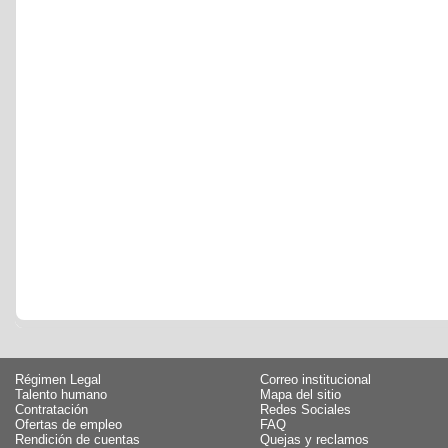
Régimen Legal
Correo institucional
Talento humano
Mapa del sitio
Contratación
Redes Sociales
Ofertas de empleo
FAQ
Rendición de cuentas
Quejas y reclamos