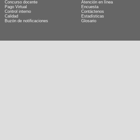
Concurso docente
Atención en línea
Pago Virtual
Encuesta
Control interno
Contáctenos
Calidad
Estadísticas
Buzón de notificaciones
Glosario