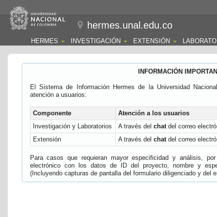
hermes.unal.edu.co
HERMES
INVESTIGACIÓN
EXTENSIÓN
LABORATO
INFORMACIÓN IMPORTA
El Sistema de Información Hermes de la Universidad Naciona
atención a usuarios:
Componente
Atención a los usuarios
Investigación y Laboratorios
A través del
chat
del correo electró
Extensión
A través del
chat
del correo electró
Para casos que requieran mayor especificidad y análisis, por 
electrónico con los datos de ID del proyecto, nombre y espec
(Incluyendo capturas de pantalla del formulario diligenciado y del e