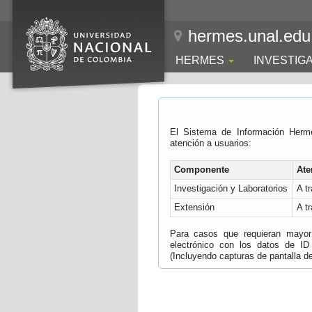
hermes.unal.edu
HERMES
INVESTIG
El Sistema de Información Herm
atención a usuarios:
Componente
Ate
Investigación y Laboratorios
A t
Extensión
A t
Para casos que requieran mayor e
electrónico con los datos de ID
(Incluyendo capturas de pantalla del