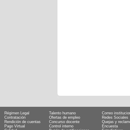
Régimen Legal
Talento humano
Correo institucio
Contratación
Ofertas de empleo
Redes Sociales
Rendición de cuentas
Concurso docente
Quejas y reclam
Pago Virtual
Control interno
Encuesta