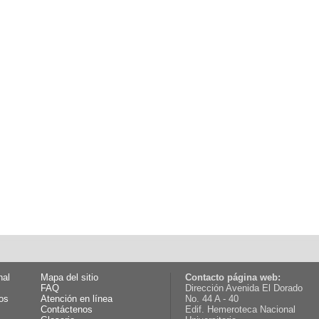
nal
Mapa del sitio
Contacto página web:
FAQ
Dirección Avenida El Dorado
os
Atención en línea
No. 44 A - 40
Contáctenos
Edif. Hemeroteca Nacional