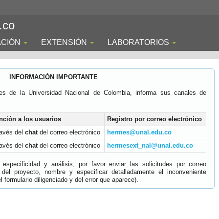
.co
ACIÓN
EXTENSIÓN
LABORATORIOS
INFORMACIÓN IMPORTANTE
es de la Universidad Nacional de Colombia, informa sus canales de
nción a los usuarios
Registro por correo electrónico
ravés del
chat
del correo electrónico
hermes@unal.edu.co
ravés del
chat
del correo electrónico
hermesext_nal@unal.edu.co
specificidad y análisis, por favor enviar las solicitudes por correo
 del proyecto, nombre y especificar detalladamente el inconveniente
 formulario diligenciado y del error que aparece).