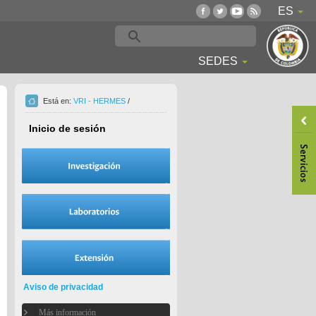
ES
SEDES
Está en:
VRI - HERMES
/
Inicio de sesión
Aviso de privacidad
Más información