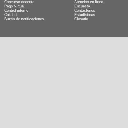
Concurso docente
Atención en línea
Pago Virtual
Encuesta
Control interno
Contáctenos
Calidad
Estadísticas
Buzón de notificaciones
Glosario