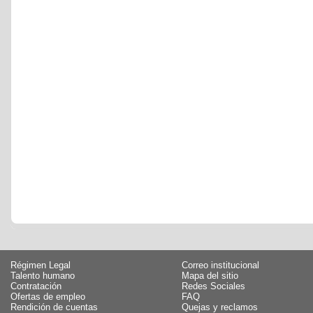
Régimen Legal
Correo institucional
Talento humano
Mapa del sitio
Contratación
Redes Sociales
Ofertas de empleo
FAQ
Rendición de cuentas
Quejas y reclamos