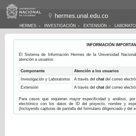
hermes.unal.edu.co
HERMES
INVESTIGACIÓN
EXTENSIÓN
LABORATO
INFORMACIÓN IMPORTA
El Sistema de Información Hermes de la Universidad Naciona
atención a usuarios:
Componente
Atención a los usuarios
Investigación y Laboratorios
A través del
chat
del correo electró
Extensión
A través del
chat
del correo electró
Para casos que requieran mayor especificidad y análisis, por 
electrónico con los datos de ID del proyecto, nombre y espec
(Incluyendo capturas de pantalla del formulario diligenciado y del e