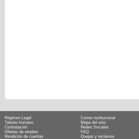
Régimen Legal
Correo institucional
Talento humano
Mapa del sitio
Contratación
Redes Sociales
Ofertas de empleo
FAQ
Rendición de cuentas
Quejas y reclamos