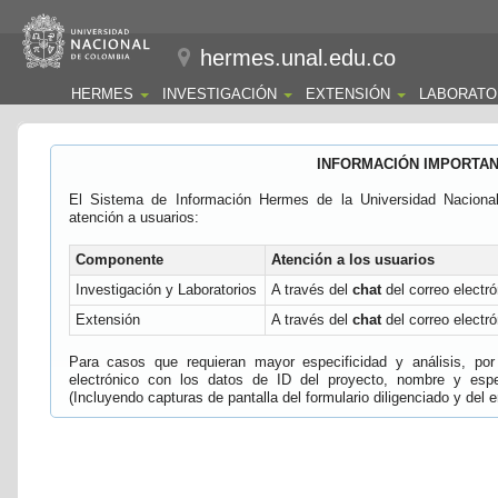
hermes.unal.edu.co
HERMES
INVESTIGACIÓN
EXTENSIÓN
LABORATO
INFORMACIÓN IMPORTA
El Sistema de Información Hermes de la Universidad Naciona
atención a usuarios:
Componente
Atención a los usuarios
Investigación y Laboratorios
A través del
chat
del correo electró
Extensión
A través del
chat
del correo electró
Para casos que requieran mayor especificidad y análisis, por 
electrónico con los datos de ID del proyecto, nombre y espec
(Incluyendo capturas de pantalla del formulario diligenciado y del e