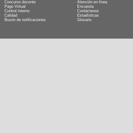
Concurso docente
Atención en línea
Pago Virtual
Encuesta
Control interno
Contáctenos
Calidad
Estadísticas
Buzón de notificaciones
Glosario