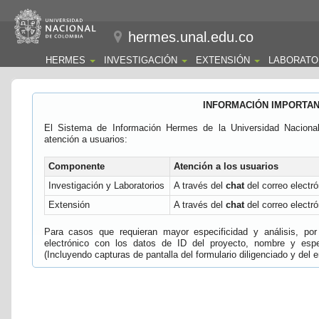
hermes.unal.edu.co
HERMES
INVESTIGACIÓN
EXTENSIÓN
LABORATO
INFORMACIÓN IMPORTA
El Sistema de Información Hermes de la Universidad Naciona
atención a usuarios:
Componente
Atención a los usuarios
Investigación y Laboratorios
A través del
chat
del correo electró
Extensión
A través del
chat
del correo electró
Para casos que requieran mayor especificidad y análisis, por 
electrónico con los datos de ID del proyecto, nombre y espec
(Incluyendo capturas de pantalla del formulario diligenciado y del e