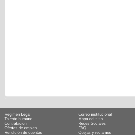
Régimen Legal
Correo institucional
Talento humano
Mapa del sitio
Contratación
Redes Sociales
Ofertas de empleo
FAQ
Rendición de cuentas
Quejas y reclamos