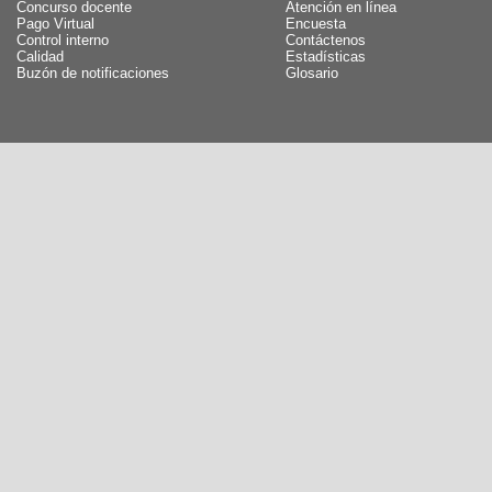
Concurso docente
Atención en línea
Pago Virtual
Encuesta
Control interno
Contáctenos
Calidad
Estadísticas
Buzón de notificaciones
Glosario