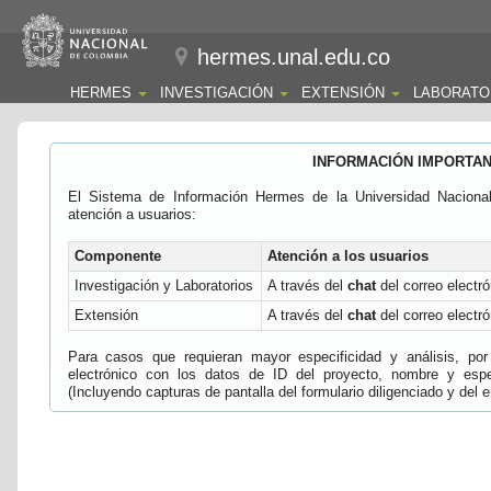
hermes.unal.edu.co
HERMES
INVESTIGACIÓN
EXTENSIÓN
LABORATO
INFORMACIÓN IMPORTA
El Sistema de Información Hermes de la Universidad Naciona
atención a usuarios:
Componente
Atención a los usuarios
Investigación y Laboratorios
A través del
chat
del correo electró
Extensión
A través del
chat
del correo electró
Para casos que requieran mayor especificidad y análisis, por 
electrónico con los datos de ID del proyecto, nombre y espec
(Incluyendo capturas de pantalla del formulario diligenciado y del e