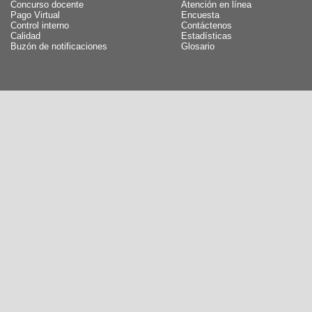
Concurso docente
Atención en línea
Pago Virtual
Encuesta
Control interno
Contáctenos
Calidad
Estadísticas
Buzón de notificaciones
Glosario