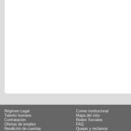
Régimen Legal
Correo institucional
Talento humano
Mapa del sitio
Contratación
Redes Sociales
Ofertas de empleo
FAQ
Rendición de cuentas
Quejas y reclamos