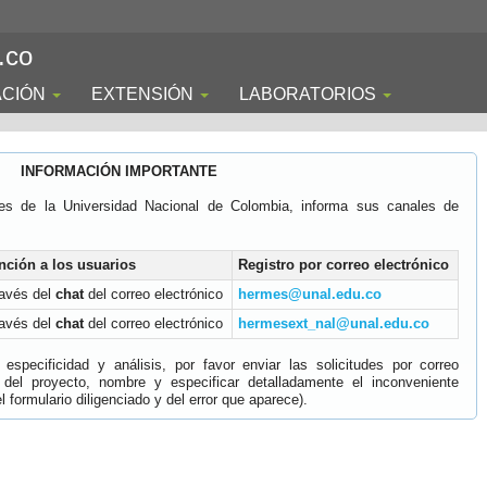
.co
ACIÓN
EXTENSIÓN
LABORATORIOS
INFORMACIÓN IMPORTANTE
es de la Universidad Nacional de Colombia, informa sus canales de
nción a los usuarios
Registro por correo electrónico
ravés del
chat
del correo electrónico
hermes@unal.edu.co
ravés del
chat
del correo electrónico
hermesext_nal@unal.edu.co
specificidad y análisis, por favor enviar las solicitudes por correo
 del proyecto, nombre y especificar detalladamente el inconveniente
 formulario diligenciado y del error que aparece).