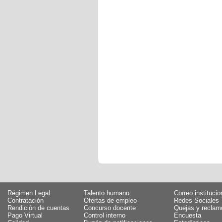
Régimen Legal
Talento humano
Correo institucio
Contratación
Ofertas de empleo
Redes Sociales
Rendición de cuentas
Concurso docente
Quejas y reclam
Pago Virtual
Control interno
Encuesta