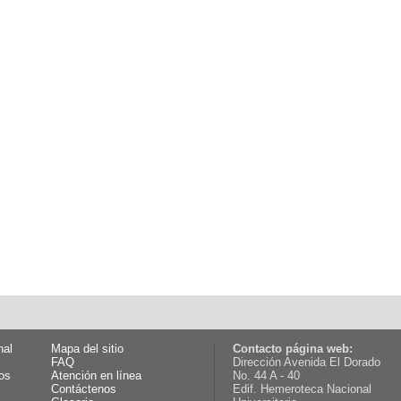
nal
Mapa del sitio
Contacto página web:
FAQ
Dirección Avenida El Dorado
os
Atención en línea
No. 44 A - 40
Contáctenos
Edif. Hemeroteca Nacional