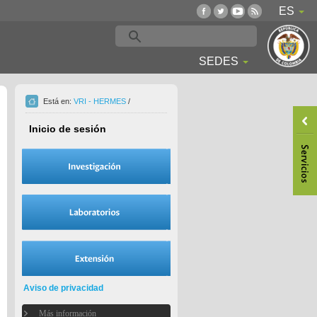
ES
SEDES
Está en:
VRI - HERMES
/
Inicio de sesión
Aviso de privacidad
Más información