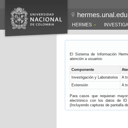
hermes.unal.edu
HERMES
INVESTIG
El Sistema de Información Herm
atención a usuarios:
Componente
Ate
Investigación y Laboratorios
A t
Extensión
A t
Para casos que requieran mayor e
electrónico con los datos de ID
(Incluyendo capturas de pantalla del