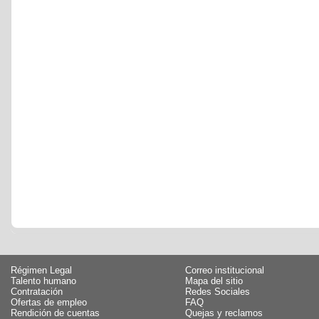
Régimen Legal
Correo institucional
Talento humano
Mapa del sitio
Contratación
Redes Sociales
Ofertas de empleo
FAQ
Rendición de cuentas
Quejas y reclamos