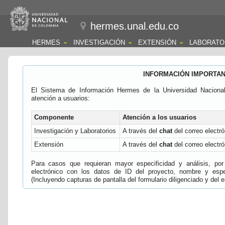
hermes.unal.edu.co
HERMES
INVESTIGACIÓN
EXTENSIÓN
LABORATO
INFORMACIÓN IMPORTA
El Sistema de Información Hermes de la Universidad Naciona
atención a usuarios:
Componente
Atención a los usuarios
Investigación y Laboratorios
A través del
chat
del correo electró
Extensión
A través del
chat
del correo electró
Para casos que requieran mayor especificidad y análisis, por 
electrónico con los datos de ID del proyecto, nombre y espec
(Incluyendo capturas de pantalla del formulario diligenciado y del e