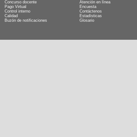
Concurso docente
Atención en línea
Pago Virtual
Encuesta
Control interno
Contáctenos
Calidad
Estadísticas
Buzón de notificaciones
Glosario