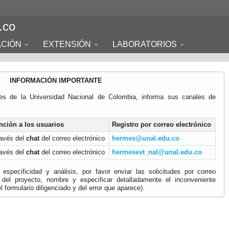
.co
ACIÓN
EXTENSIÓN
LABORATORIOS
INFORMACIÓN IMPORTANTE
es de la Universidad Nacional de Colombia, informa sus canales de
nción a los usuarios
Registro por correo electrónico
ravés del
chat
del correo electrónico
hermes@unal.edu.co
ravés del
chat
del correo electrónico
hermesext_nal@unal.edu.co
specificidad y análisis, por favor enviar las solicitudes por correo
 del proyecto, nombre y especificar detalladamente el inconveniente
 formulario diligenciado y del error que aparece).