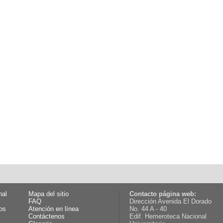
nal
Mapa del sitio
Contacto página web:
FAQ
Dirección Avenida El Dorado
os
Atención en línea
No. 44 A - 40
Contáctenos
Edif. Hemeroteca Nacional