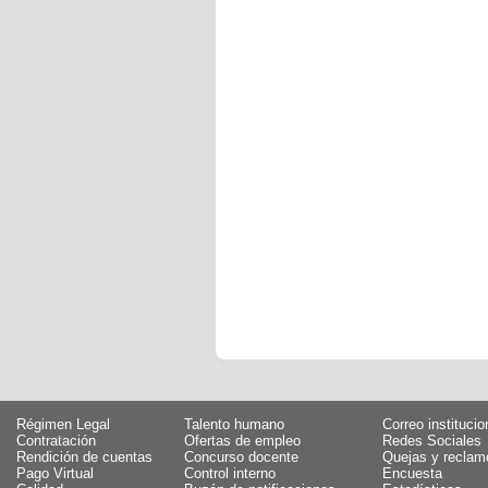
Régimen Legal
Talento humano
Correo institucio
Contratación
Ofertas de empleo
Redes Sociales
Rendición de cuentas
Concurso docente
Quejas y reclam
Pago Virtual
Control interno
Encuesta