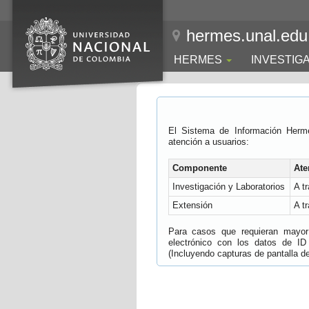
hermes.unal.edu
HERMES
INVESTIG
El Sistema de Información Herm
atención a usuarios:
Componente
Ate
Investigación y Laboratorios
A t
Extensión
A t
Para casos que requieran mayor e
electrónico con los datos de ID
(Incluyendo capturas de pantalla del