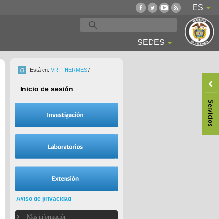
ES
SEDES
Está en:
VRI - HERMES
/
Inicio de sesión
Aviso de privacidad
Más información