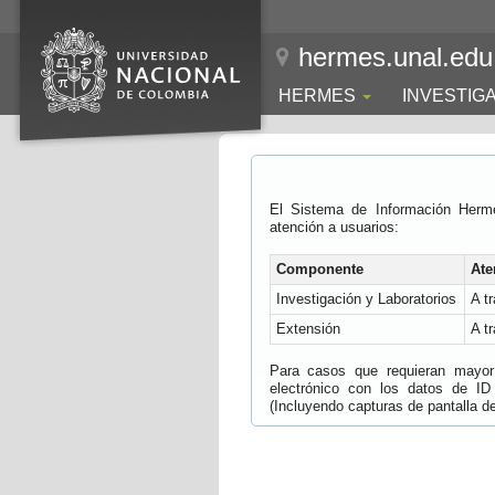
hermes.unal.edu
HERMES
INVESTIG
El Sistema de Información Herm
atención a usuarios:
Componente
Ate
Investigación y Laboratorios
A t
Extensión
A t
Para casos que requieran mayor e
electrónico con los datos de ID
(Incluyendo capturas de pantalla del