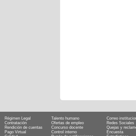
Régimen Legal
Talento humano
Correo institucio
Contratación
Ofertas de empleo
Redes Sociales
Rendición de cuentas
Concurso docente
Quejas y reclam
Pago Virtual
Control interno
Encuesta