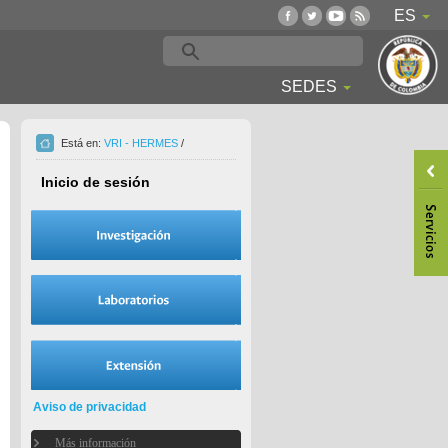
ES
SEDES
Está en:
VRI - HERMES
/
Inicio de sesión
Aviso de privacidad
Más información