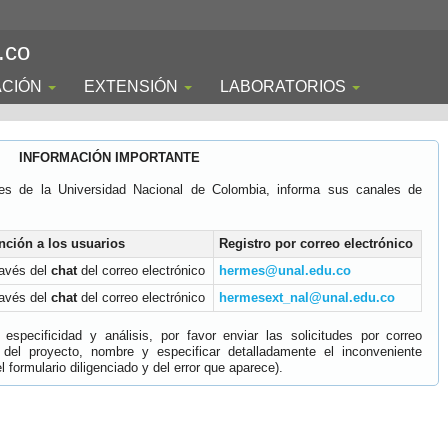
.co
ACIÓN
EXTENSIÓN
LABORATORIOS
INFORMACIÓN IMPORTANTE
es de la Universidad Nacional de Colombia, informa sus canales de
nción a los usuarios
Registro por correo electrónico
ravés del
chat
del correo electrónico
hermes@unal.edu.co
ravés del
chat
del correo electrónico
hermesext_nal@unal.edu.co
specificidad y análisis, por favor enviar las solicitudes por correo
 del proyecto, nombre y especificar detalladamente el inconveniente
 formulario diligenciado y del error que aparece).