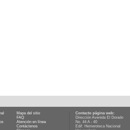
nal
Mapa del sitio
Contacto página web:
FAQ
Dirección Avenida El Dorado
os
Atención en línea
No. 44 A - 40
Contáctenos
Edif. Hemeroteca Nacional