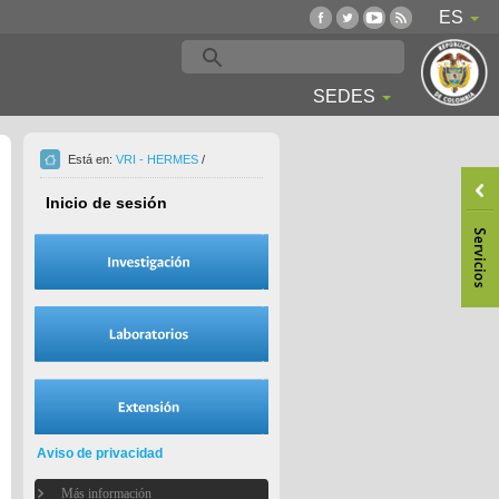
ES
SEDES
Está en:
VRI - HERMES
/
Inicio de sesión
Aviso de privacidad
Más información