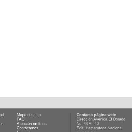
nal
Mapa del sitio
Contacto página web:
FAQ
Dirección Avenida El Dorado
os
Atención en línea
No. 44 A - 40
Contáctenos
Edif. Hemeroteca Nacional