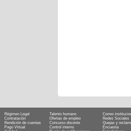
Régimen Legal
Talento humano
Correo institucio
Contratación
Ofertas de empleo
Redes Sociales
Rendición de cuentas
Concurso docente
Quejas y reclam
Pago Virtual
Control interno
Encuesta