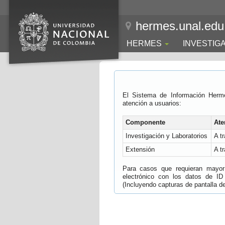
hermes.unal.edu
HERMES
INVESTIG
El Sistema de Información Herm
atención a usuarios:
Componente
Ate
Investigación y Laboratorios
A t
Extensión
A t
Para casos que requieran mayor e
electrónico con los datos de ID
(Incluyendo capturas de pantalla del