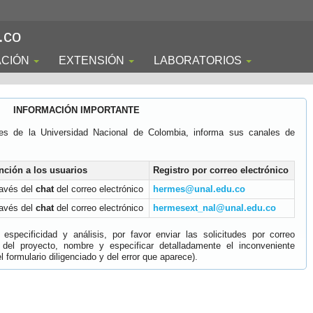
.co
ACIÓN
EXTENSIÓN
LABORATORIOS
INFORMACIÓN IMPORTANTE
es de la Universidad Nacional de Colombia, informa sus canales de
nción a los usuarios
Registro por correo electrónico
ravés del
chat
del correo electrónico
hermes@unal.edu.co
ravés del
chat
del correo electrónico
hermesext_nal@unal.edu.co
specificidad y análisis, por favor enviar las solicitudes por correo
 del proyecto, nombre y especificar detalladamente el inconveniente
 formulario diligenciado y del error que aparece).