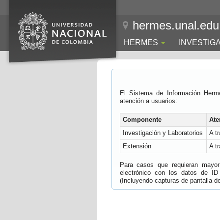
hermes.unal.edu
HERMES
INVESTIG
El Sistema de Información Herm
atención a usuarios:
Componente
Ate
Investigación y Laboratorios
A t
Extensión
A t
Para casos que requieran mayor e
electrónico con los datos de ID
(Incluyendo capturas de pantalla del