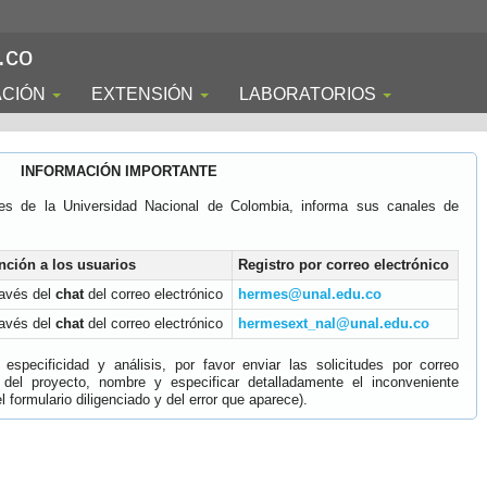
.co
ACIÓN
EXTENSIÓN
LABORATORIOS
INFORMACIÓN IMPORTANTE
es de la Universidad Nacional de Colombia, informa sus canales de
nción a los usuarios
Registro por correo electrónico
ravés del
chat
del correo electrónico
hermes@unal.edu.co
ravés del
chat
del correo electrónico
hermesext_nal@unal.edu.co
specificidad y análisis, por favor enviar las solicitudes por correo
 del proyecto, nombre y especificar detalladamente el inconveniente
 formulario diligenciado y del error que aparece).