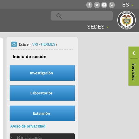
ES
SEDES
Está en:
VRI - HERMES
/
Inicio de sesión
Aviso de privacidad
Más información