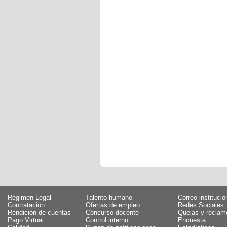
Régimen Legal
Talento humano
Correo institucio
Contratación
Ofertas de empleo
Redes Sociales
Rendición de cuentas
Concurso docente
Quejas y reclam
Pago Virtual
Control interno
Encuesta