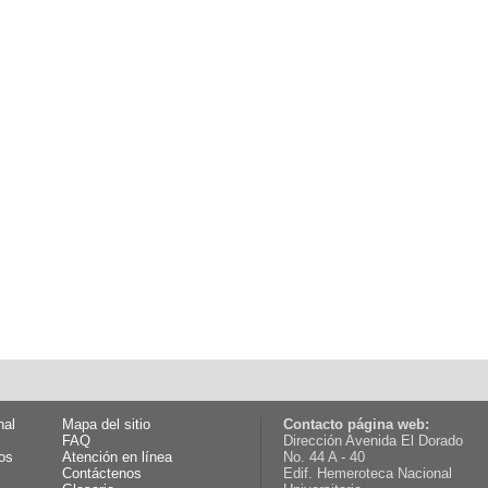
nal
Mapa del sitio
Contacto página web:
FAQ
Dirección Avenida El Dorado
os
Atención en línea
No. 44 A - 40
Contáctenos
Edif. Hemeroteca Nacional