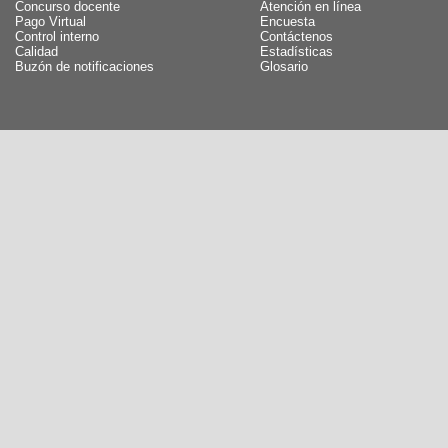
Concurso docente
Atención en línea
Pago Virtual
Encuesta
Control interno
Contáctenos
Calidad
Estadísticas
Buzón de notificaciones
Glosario