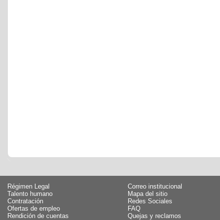
Régimen Legal
Correo institucional
Talento humano
Mapa del sitio
Contratación
Redes Sociales
Ofertas de empleo
FAQ
Rendición de cuentas
Quejas y reclamos