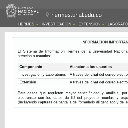
hermes.unal.edu.co
HERMES
INVESTIGACIÓN
EXTENSIÓN
LABORATO
INFORMACIÓN IMPORTA
El Sistema de Información Hermes de la Universidad Naciona
atención a usuarios:
Componente
Atención a los usuarios
Investigación y Laboratorios
A través del
chat
del correo electró
Extensión
A través del
chat
del correo electró
Para casos que requieran mayor especificidad y análisis, por 
electrónico con los datos de ID del proyecto, nombre y espec
(Incluyendo capturas de pantalla del formulario diligenciado y del e