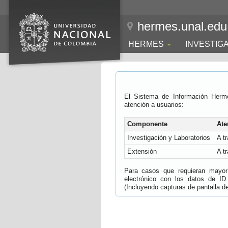
hermes.unal.edu
HERMES
INVESTIG
El Sistema de Información Herm
atención a usuarios:
Componente
Ate
Investigación y Laboratorios
A t
Extensión
A t
Para casos que requieran mayor e
electrónico con los datos de ID
(Incluyendo capturas de pantalla del