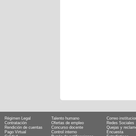
Régimen Legal
Talento humano
Correo institucio
Contratación
Ofertas de empleo
Redes Sociales
Rendición de cuentas
Concurso docente
Quejas y reclam
Pago Virtual
Control interno
Encuesta