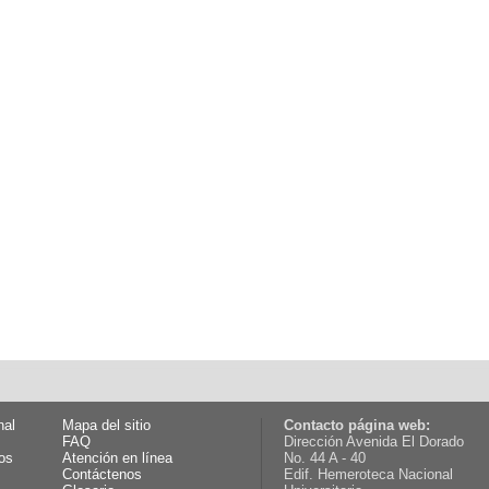
nal
Mapa del sitio
Contacto página web:
FAQ
Dirección Avenida El Dorado
os
Atención en línea
No. 44 A - 40
Contáctenos
Edif. Hemeroteca Nacional