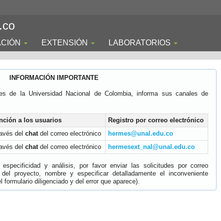
.co
ACIÓN
EXTENSIÓN
LABORATORIOS
INFORMACIÓN IMPORTANTE
es de la Universidad Nacional de Colombia, informa sus canales de
nción a los usuarios
Registro por correo electrónico
ravés del
chat
del correo electrónico
hermes@unal.edu.co
ravés del
chat
del correo electrónico
hermesext_nal@unal.edu.co
specificidad y análisis, por favor enviar las solicitudes por correo
 del proyecto, nombre y especificar detalladamente el inconveniente
 formulario diligenciado y del error que aparece).