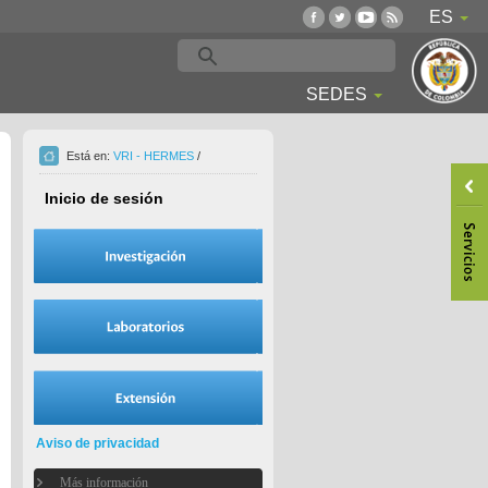
ES
SEDES
Está en:
VRI - HERMES
/
Inicio de sesión
Aviso de privacidad
Más información