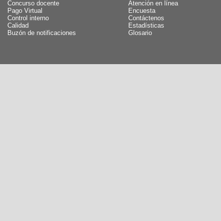
Concurso docente
Atención en línea
Pago Virtual
Encuesta
Control interno
Contáctenos
Calidad
Estadísticas
Buzón de notificaciones
Glosario