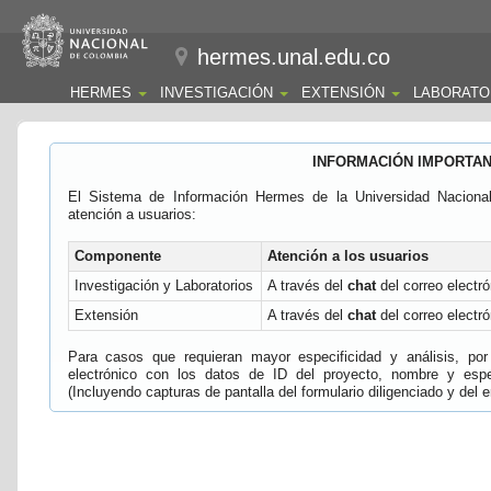
hermes.unal.edu.co
HERMES
INVESTIGACIÓN
EXTENSIÓN
LABORATO
INFORMACIÓN IMPORTA
El Sistema de Información Hermes de la Universidad Naciona
atención a usuarios:
Componente
Atención a los usuarios
Investigación y Laboratorios
A través del
chat
del correo electró
Extensión
A través del
chat
del correo electró
Para casos que requieran mayor especificidad y análisis, por 
electrónico con los datos de ID del proyecto, nombre y espec
(Incluyendo capturas de pantalla del formulario diligenciado y del e