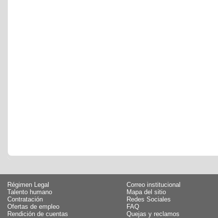
Régimen Legal
Correo institucional
Talento humano
Mapa del sitio
Contratación
Redes Sociales
Ofertas de empleo
FAQ
Rendición de cuentas
Quejas y reclamos