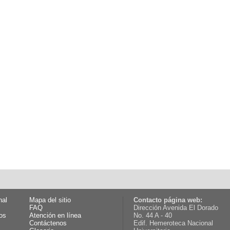
nal
Mapa del sitio
Contacto página web:
FAQ
Dirección Avenida El Dorado
os
Atención en línea
No. 44 A - 40
Contáctenos
Edif. Hemeroteca Nacional