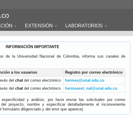
.co
ACIÓN
EXTENSIÓN
LABORATORIOS
INFORMACIÓN IMPORTANTE
es de la Universidad Nacional de Colombia, informa sus canales de
nción a los usuarios
Registro por correo electrónico
ravés del
chat
del correo electrónico
hermes@unal.edu.co
ravés del
chat
del correo electrónico
hermesext_nal@unal.edu.co
specificidad y análisis, por favor enviar las solicitudes por correo
 del proyecto, nombre y especificar detalladamente el inconveniente
 formulario diligenciado y del error que aparece).