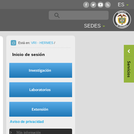
ES
SEDES
Está en:
VRI - HERMES
/
Inicio de sesión
Aviso de privacidad
Más información