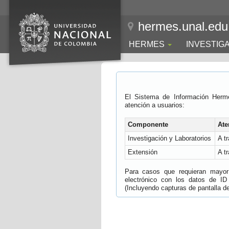
hermes.unal.edu
HERMES
INVESTIG
El Sistema de Información Herm
atención a usuarios:
Componente
Ate
Investigación y Laboratorios
A t
Extensión
A t
Para casos que requieran mayor e
electrónico con los datos de ID
(Incluyendo capturas de pantalla del