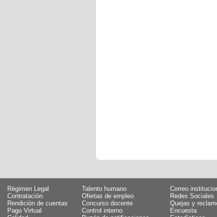
Régimen Legal
Talento humano
Correo institucio
Contratación
Ofertas de empleo
Redes Sociales
Rendición de cuentas
Concurso docente
Quejas y reclam
Pago Virtual
Control interno
Encuesta