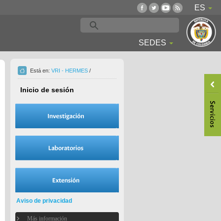
ES
SEDES
Está en:
VRI - HERMES
/
Inicio de sesión
Aviso de privacidad
Más información