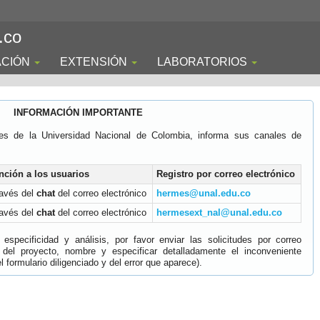
.co
ACIÓN
EXTENSIÓN
LABORATORIOS
INFORMACIÓN IMPORTANTE
es de la Universidad Nacional de Colombia, informa sus canales de
nción a los usuarios
Registro por correo electrónico
ravés del
chat
del correo electrónico
hermes@unal.edu.co
ravés del
chat
del correo electrónico
hermesext_nal@unal.edu.co
specificidad y análisis, por favor enviar las solicitudes por correo
 del proyecto, nombre y especificar detalladamente el inconveniente
 formulario diligenciado y del error que aparece).