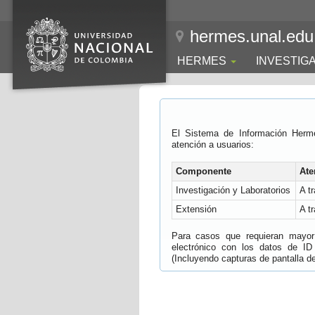
hermes.unal.edu
HERMES
INVESTIG
El Sistema de Información Herm
atención a usuarios:
Componente
Ate
Investigación y Laboratorios
A t
Extensión
A t
Para casos que requieran mayor e
electrónico con los datos de ID
(Incluyendo capturas de pantalla del