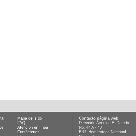
nal
Mapa del sitio
Contacto página web:
FAQ
Dirección Avenida El Dorado
os
Atención en línea
No. 44 A - 40
Contáctenos
Edif. Hemeroteca Nacional