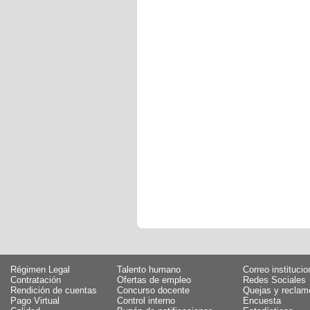
Régimen Legal
Talento humano
Correo institucio
Contratación
Ofertas de empleo
Redes Sociales
Rendición de cuentas
Concurso docente
Quejas y reclam
Pago Virtual
Control interno
Encuesta