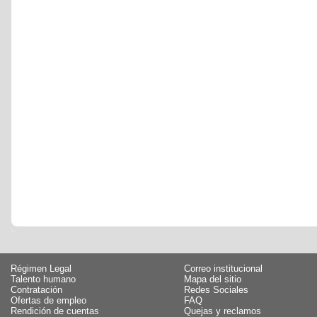
Régimen Legal
Correo institucional
Talento humano
Mapa del sitio
Contratación
Redes Sociales
Ofertas de empleo
FAQ
Rendición de cuentas
Quejas y reclamos