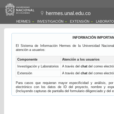
hermes.unal.edu.co
HERMES
INVESTIGACIÓN
EXTENSIÓN
LABORATO
INFORMACIÓN IMPORTA
El Sistema de Información Hermes de la Universidad Naciona
atención a usuarios:
Componente
Atención a los usuarios
Investigación y Laboratorios
A través del
chat
del correo electró
Extensión
A través del
chat
del correo electró
Para casos que requieran mayor especificidad y análisis, por 
electrónico con los datos de ID del proyecto, nombre y espec
(Incluyendo capturas de pantalla del formulario diligenciado y del e