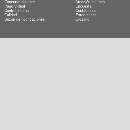
Concurso docente
Atención en línea
Pago Virtual
Encuesta
Control interno
Contáctenos
Calidad
Estadísticas
Buzón de notificaciones
Glosario