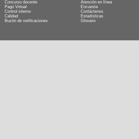
Concurso docente
Atención en línea
Pago Virtual
Encuesta
Control interno
Contáctenos
Calidad
Estadísticas
Buzón de notificaciones
Glosario