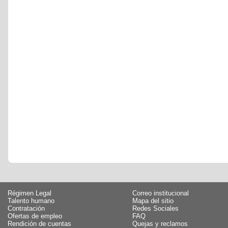
Régimen Legal
Correo institucional
Talento humano
Mapa del sitio
Contratación
Redes Sociales
Ofertas de empleo
FAQ
Rendición de cuentas
Quejas y reclamos