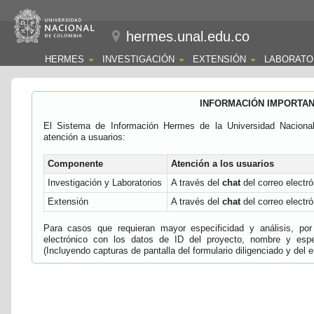
hermes.unal.edu.co
HERMES
INVESTIGACIÓN
EXTENSIÓN
LABORATO
INFORMACIÓN IMPORTA
El Sistema de Información Hermes de la Universidad Naciona
atención a usuarios:
Componente
Atención a los usuarios
Investigación y Laboratorios
A través del
chat
del correo electró
Extensión
A través del
chat
del correo electró
Para casos que requieran mayor especificidad y análisis, por 
electrónico con los datos de ID del proyecto, nombre y espec
(Incluyendo capturas de pantalla del formulario diligenciado y del e