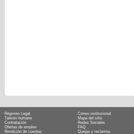
Régimen Legal
Correo institucional
Talento humano
Mapa del sitio
Contratación
Redes Sociales
Ofertas de empleo
FAQ
Rendición de cuentas
Quejas y reclamos