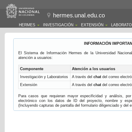
hermes.unal.edu.co
HERMES
INVESTIGACIÓN
EXTENSIÓN
LABORATO
INFORMACIÓN IMPORTA
El Sistema de Información Hermes de la Universidad Naciona
atención a usuarios:
Componente
Atención a los usuarios
Investigación y Laboratorios
A través del
chat
del correo electró
Extensión
A través del
chat
del correo electró
Para casos que requieran mayor especificidad y análisis, por 
electrónico con los datos de ID del proyecto, nombre y espec
(Incluyendo capturas de pantalla del formulario diligenciado y del e