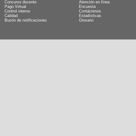
Concurso docente
Atención en línea
Pago Virtual
Encuesta
Control interno
Contáctenos
Calidad
Estadísticas
Buzón de notificaciones
Glosario