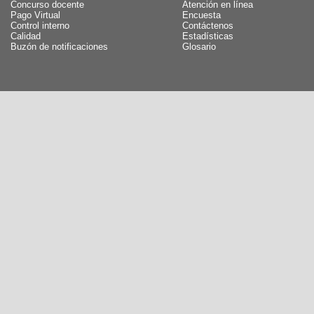
Concurso docente
Atención en línea
Pago Virtual
Encuesta
Control interno
Contáctenos
Calidad
Estadísticas
Buzón de notificaciones
Glosario