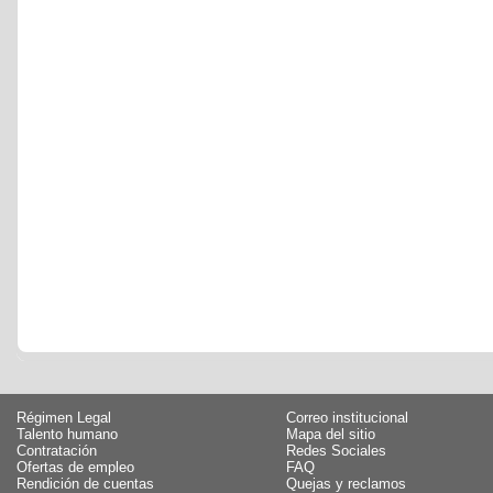
Régimen Legal
Correo institucional
Talento humano
Mapa del sitio
Contratación
Redes Sociales
Ofertas de empleo
FAQ
Rendición de cuentas
Quejas y reclamos