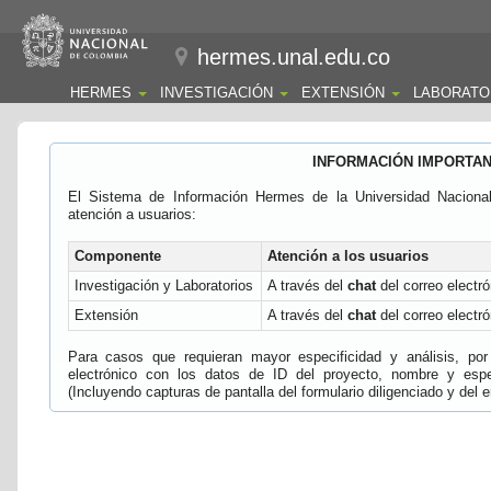
hermes.unal.edu.co
HERMES
INVESTIGACIÓN
EXTENSIÓN
LABORATO
INFORMACIÓN IMPORTA
El Sistema de Información Hermes de la Universidad Naciona
atención a usuarios:
Componente
Atención a los usuarios
Investigación y Laboratorios
A través del
chat
del correo electró
Extensión
A través del
chat
del correo electró
Para casos que requieran mayor especificidad y análisis, por 
electrónico con los datos de ID del proyecto, nombre y espec
(Incluyendo capturas de pantalla del formulario diligenciado y del e