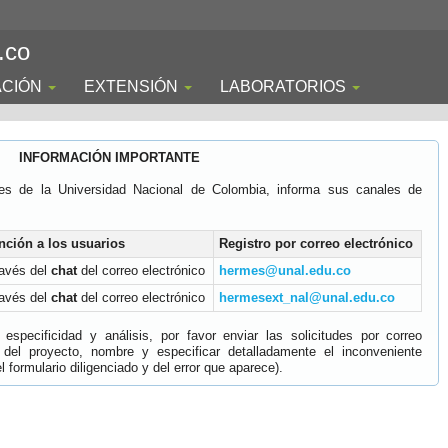
.co
ACIÓN
EXTENSIÓN
LABORATORIOS
INFORMACIÓN IMPORTANTE
es de la Universidad Nacional de Colombia, informa sus canales de
nción a los usuarios
Registro por correo electrónico
ravés del
chat
del correo electrónico
hermes@unal.edu.co
ravés del
chat
del correo electrónico
hermesext_nal@unal.edu.co
specificidad y análisis, por favor enviar las solicitudes por correo
 del proyecto, nombre y especificar detalladamente el inconveniente
 formulario diligenciado y del error que aparece).