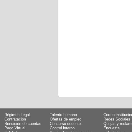
Régimen Legal
Talento humano
Correo institucio
Contratación
Ofertas de empleo
Redes Sociales
Rendición de cuentas
Concurso docente
Quejas y reclam
Pago Virtual
Control interno
Encuesta