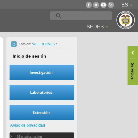
ES
SEDES
Está en:
VRI - HERMES
/
Inicio de sesión
Aviso de privacidad
Más información