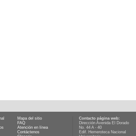
nal
Mapa del sitio
Contacto página web:
FAQ
Dirección Avenida El Dorado
os
Atención en línea
No. 44 A - 40
Contáctenos
Edif. Hemeroteca Nacional