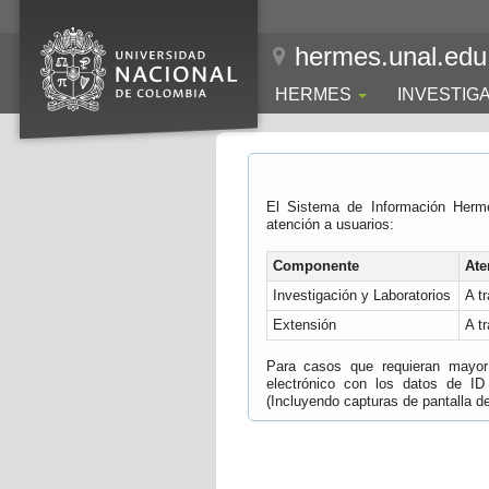
hermes.unal.edu
HERMES
INVESTIG
El Sistema de Información Herm
atención a usuarios:
Componente
Ate
Investigación y Laboratorios
A t
Extensión
A t
Para casos que requieran mayor e
electrónico con los datos de ID
(Incluyendo capturas de pantalla del