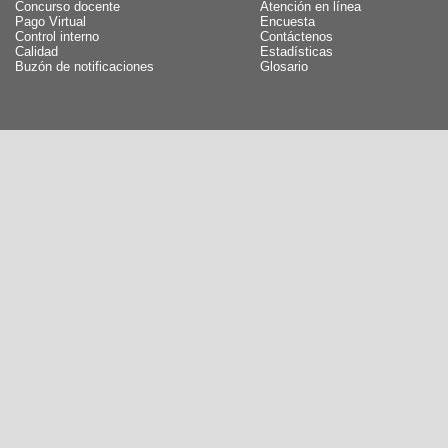
Concurso docente
Atención en línea
Pago Virtual
Encuesta
Control interno
Contáctenos
Calidad
Estadísticas
Buzón de notificaciones
Glosario