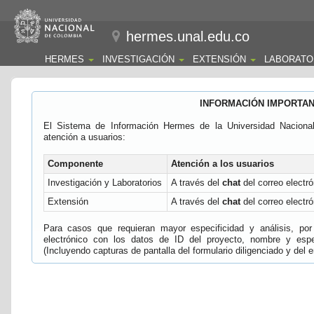
hermes.unal.edu.co
HERMES
INVESTIGACIÓN
EXTENSIÓN
LABORATO
INFORMACIÓN IMPORTA
El Sistema de Información Hermes de la Universidad Naciona
atención a usuarios:
Componente
Atención a los usuarios
Investigación y Laboratorios
A través del
chat
del correo electró
Extensión
A través del
chat
del correo electró
Para casos que requieran mayor especificidad y análisis, por 
electrónico con los datos de ID del proyecto, nombre y espec
(Incluyendo capturas de pantalla del formulario diligenciado y del e