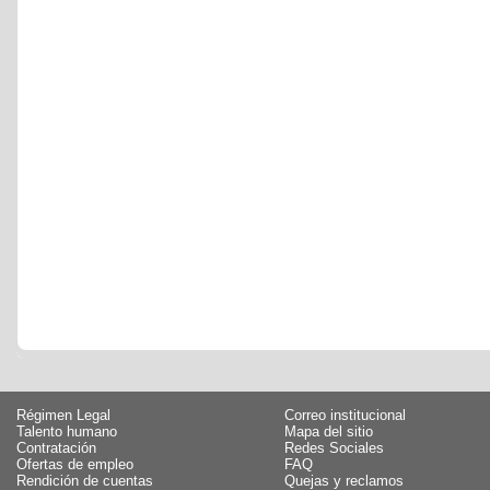
Régimen Legal
Correo institucional
Talento humano
Mapa del sitio
Contratación
Redes Sociales
Ofertas de empleo
FAQ
Rendición de cuentas
Quejas y reclamos