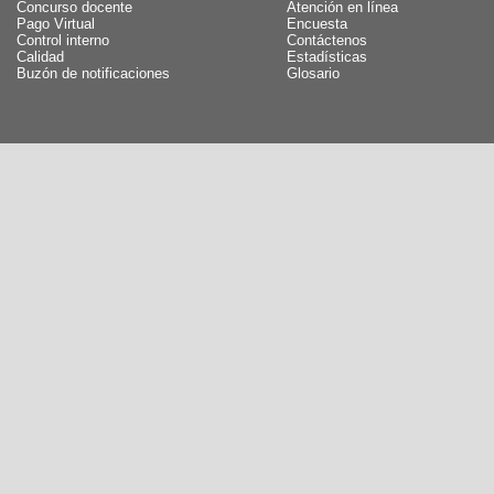
Concurso docente
Atención en línea
Pago Virtual
Encuesta
Control interno
Contáctenos
Calidad
Estadísticas
Buzón de notificaciones
Glosario