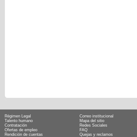
Régimen Legal
Correo institucional
Talento humano
Mapa del sitio
Contratación
Redes Sociales
Ofertas de empleo
FAQ
Rendición de cuentas
Quejas y reclamos