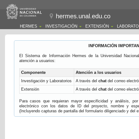
hermes.unal.edu.co
HERMES
INVESTIGACIÓN
EXTENSIÓN
LABORATO
INFORMACIÓN IMPORTA
El Sistema de Información Hermes de la Universidad Naciona
atención a usuarios:
Componente
Atención a los usuarios
Investigación y Laboratorios
A través del
chat
del correo electró
Extensión
A través del
chat
del correo electró
Para casos que requieran mayor especificidad y análisis, por 
electrónico con los datos de ID del proyecto, nombre y espec
(Incluyendo capturas de pantalla del formulario diligenciado y del e