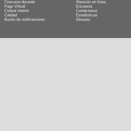
Concurso docente
Atención en línea
Pago Virtual
Encuesta
Control interno
Contáctenos
Calidad
Estadísticas
Buzón de notificaciones
Glosario