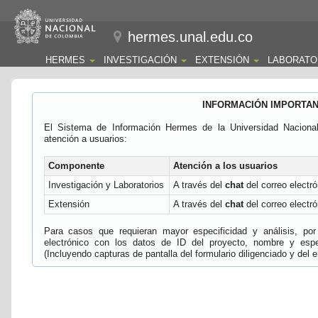
hermes.unal.edu.co
HERMES
INVESTIGACIÓN
EXTENSIÓN
LABORATO
INFORMACIÓN IMPORTA
El Sistema de Información Hermes de la Universidad Naciona
atención a usuarios:
Componente
Atención a los usuarios
Investigación y Laboratorios
A través del
chat
del correo electró
Extensión
A través del
chat
del correo electró
Para casos que requieran mayor especificidad y análisis, por 
electrónico con los datos de ID del proyecto, nombre y espec
(Incluyendo capturas de pantalla del formulario diligenciado y del e