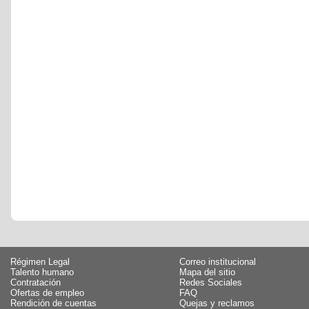
Régimen Legal
Correo institucional
Talento humano
Mapa del sitio
Contratación
Redes Sociales
Ofertas de empleo
FAQ
Rendición de cuentas
Quejas y reclamos