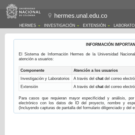
hermes.unal.edu.co
HERMES
INVESTIGACIÓN
EXTENSIÓN
LABORATO
INFORMACIÓN IMPORTA
El Sistema de Información Hermes de la Universidad Naciona
atención a usuarios:
Componente
Atención a los usuarios
Investigación y Laboratorios
A través del
chat
del correo electró
Extensión
A través del
chat
del correo electró
Para casos que requieran mayor especificidad y análisis, por 
electrónico con los datos de ID del proyecto, nombre y espec
(Incluyendo capturas de pantalla del formulario diligenciado y del e