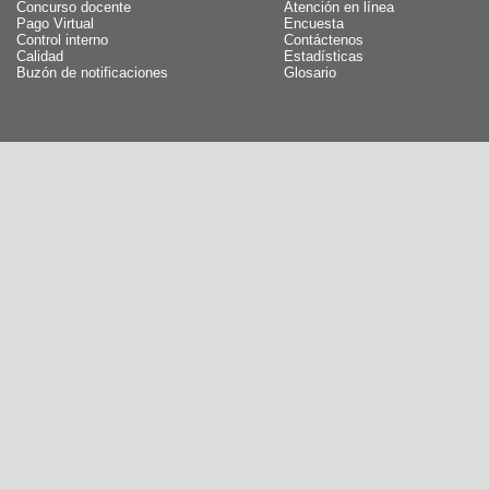
Concurso docente
Atención en línea
Pago Virtual
Encuesta
Control interno
Contáctenos
Calidad
Estadísticas
Buzón de notificaciones
Glosario