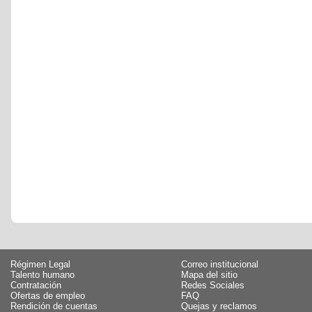
Régimen Legal
Correo institucional
Talento humano
Mapa del sitio
Contratación
Redes Sociales
Ofertas de empleo
FAQ
Rendición de cuentas
Quejas y reclamos