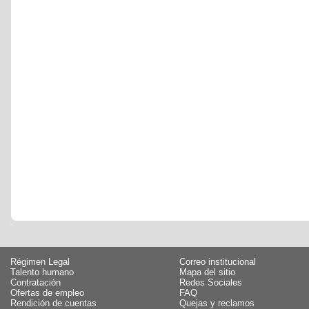
Régimen Legal
Correo institucional
Talento humano
Mapa del sitio
Contratación
Redes Sociales
Ofertas de empleo
FAQ
Rendición de cuentas
Quejas y reclamos