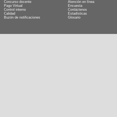
Concurso docente
Atención en línea
Pago Virtual
Encuesta
Control interno
Contáctenos
Calidad
Estadísticas
Buzón de notificaciones
Glosario