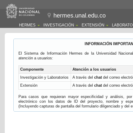
hermes.unal.edu.co
HERMES
INVESTIGACIÓN
EXTENSIÓN
LABORATO
INFORMACIÓN IMPORTA
El Sistema de Información Hermes de la Universidad Naciona
atención a usuarios:
Componente
Atención a los usuarios
Investigación y Laboratorios
A través del
chat
del correo electró
Extensión
A través del
chat
del correo electró
Para casos que requieran mayor especificidad y análisis, por 
electrónico con los datos de ID del proyecto, nombre y espec
(Incluyendo capturas de pantalla del formulario diligenciado y del e