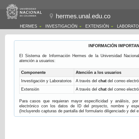
hermes.unal.edu.co
HERMES
INVESTIGACIÓN
EXTENSIÓN
LABORATO
INFORMACIÓN IMPORTA
El Sistema de Información Hermes de la Universidad Naciona
atención a usuarios:
Componente
Atención a los usuarios
Investigación y Laboratorios
A través del
chat
del correo electró
Extensión
A través del
chat
del correo electró
Para casos que requieran mayor especificidad y análisis, por 
electrónico con los datos de ID del proyecto, nombre y espec
(Incluyendo capturas de pantalla del formulario diligenciado y del e