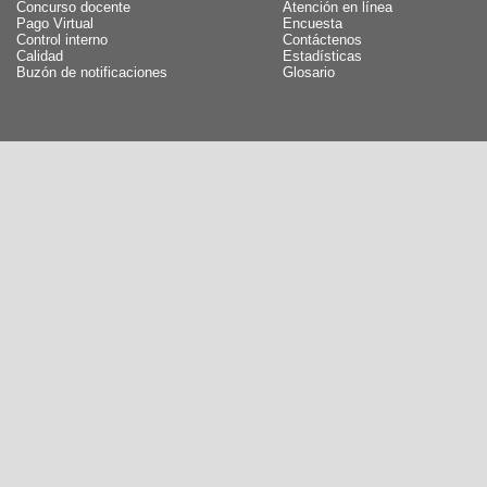
Concurso docente
Atención en línea
Pago Virtual
Encuesta
Control interno
Contáctenos
Calidad
Estadísticas
Buzón de notificaciones
Glosario