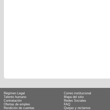
Régimen Legal
Correo institucional
Talento humano
Mapa del sitio
Contratación
Redes Sociales
Ofertas de empleo
FAQ
Rendición de cuentas
Quejas y reclamos