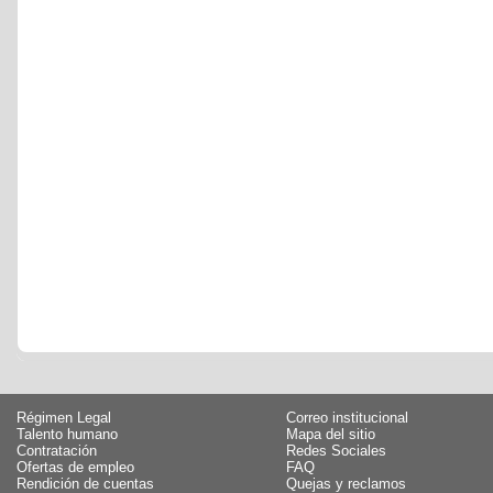
Régimen Legal
Correo institucional
Talento humano
Mapa del sitio
Contratación
Redes Sociales
Ofertas de empleo
FAQ
Rendición de cuentas
Quejas y reclamos