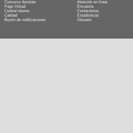
Concurso docente
Atención en línea
Pago Virtual
Encuesta
Control interno
Contáctenos
Calidad
Estadísticas
Buzón de notificaciones
Glosario