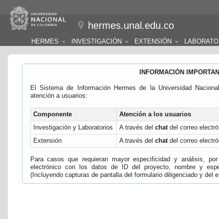
hermes.unal.edu.co
HERMES
INVESTIGACIÓN
EXTENSIÓN
LABORATO
INFORMACIÓN IMPORTA
El Sistema de Información Hermes de la Universidad Naciona
atención a usuarios:
Componente
Atención a los usuarios
Investigación y Laboratorios
A través del
chat
del correo electró
Extensión
A través del
chat
del correo electró
Para casos que requieran mayor especificidad y análisis, por 
electrónico con los datos de ID del proyecto, nombre y espec
(Incluyendo capturas de pantalla del formulario diligenciado y del e