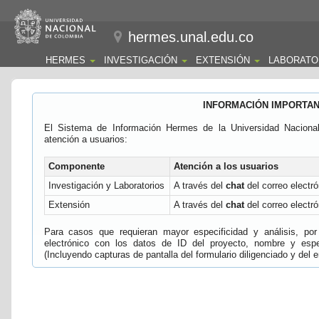
hermes.unal.edu.co
HERMES
INVESTIGACIÓN
EXTENSIÓN
LABORATO
INFORMACIÓN IMPORTA
El Sistema de Información Hermes de la Universidad Naciona
atención a usuarios:
Componente
Atención a los usuarios
Investigación y Laboratorios
A través del
chat
del correo electró
Extensión
A través del
chat
del correo electró
Para casos que requieran mayor especificidad y análisis, por 
electrónico con los datos de ID del proyecto, nombre y espec
(Incluyendo capturas de pantalla del formulario diligenciado y del e