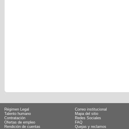
Régimen Legal
Correo institucional
Talento humano
Mapa del sitio
Contratación
Redes Sociales
Ofertas de empleo
FAQ
Rendición de cuentas
Quejas y reclamos