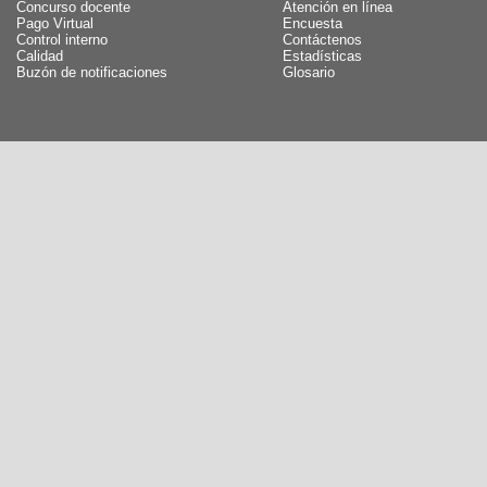
Concurso docente
Atención en línea
Pago Virtual
Encuesta
Control interno
Contáctenos
Calidad
Estadísticas
Buzón de notificaciones
Glosario