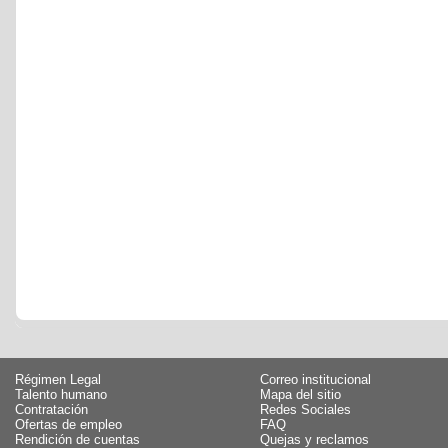
Régimen Legal
Correo institucional
Talento humano
Mapa del sitio
Contratación
Redes Sociales
Ofertas de empleo
FAQ
Rendición de cuentas
Quejas y reclamos