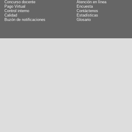
Concurso docente
Atención en línea
Pago Virtual
Encuesta
Control interno
Contáctenos
Calidad
Estadísticas
Buzón de notificaciones
Glosario