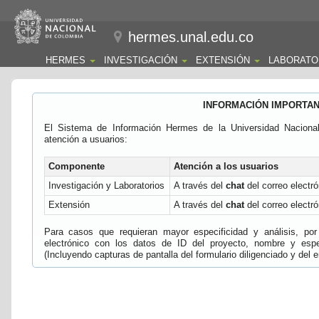
hermes.unal.edu.co
HERMES
INVESTIGACIÓN
EXTENSIÓN
LABORATO
INFORMACIÓN IMPORTA
El Sistema de Información Hermes de la Universidad Naciona
atención a usuarios:
Componente
Atención a los usuarios
Investigación y Laboratorios
A través del
chat
del correo electró
Extensión
A través del
chat
del correo electró
Para casos que requieran mayor especificidad y análisis, por 
electrónico con los datos de ID del proyecto, nombre y espec
(Incluyendo capturas de pantalla del formulario diligenciado y del e