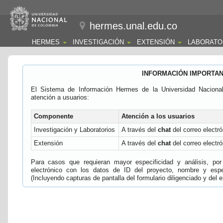
hermes.unal.edu.co
HERMES
INVESTIGACIÓN
EXTENSIÓN
LABORATO
INFORMACIÓN IMPORTA
El Sistema de Información Hermes de la Universidad Naciona
atención a usuarios:
Componente
Atención a los usuarios
Investigación y Laboratorios
A través del
chat
del correo electró
Extensión
A través del
chat
del correo electró
Para casos que requieran mayor especificidad y análisis, por 
electrónico con los datos de ID del proyecto, nombre y espec
(Incluyendo capturas de pantalla del formulario diligenciado y del e