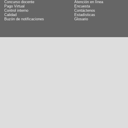
Concurso docente
Atención en línea
Pago Virtual
Encuesta
Control interno
Contáctenos
Calidad
Estadísticas
Buzón de notificaciones
Glosario