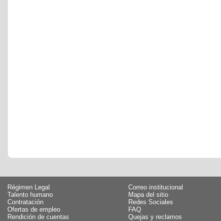
Régimen Legal
Correo institucional
Talento humano
Mapa del sitio
Contratación
Redes Sociales
Ofertas de empleo
FAQ
Rendición de cuentas
Quejas y reclamos