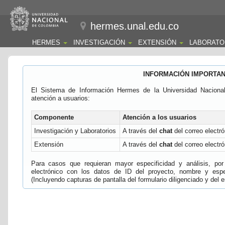
hermes.unal.edu.co
HERMES
INVESTIGACIÓN
EXTENSIÓN
LABORATO
INFORMACIÓN IMPORTA
El Sistema de Información Hermes de la Universidad Naciona
atención a usuarios:
Componente
Atención a los usuarios
Investigación y Laboratorios
A través del
chat
del correo electró
Extensión
A través del
chat
del correo electró
Para casos que requieran mayor especificidad y análisis, por 
electrónico con los datos de ID del proyecto, nombre y espec
(Incluyendo capturas de pantalla del formulario diligenciado y del e