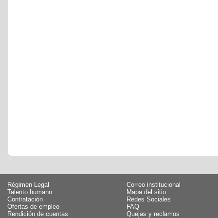
Régimen Legal
Correo institucional
Talento humano
Mapa del sitio
Contratación
Redes Sociales
Ofertas de empleo
FAQ
Rendición de cuentas
Quejas y reclamos