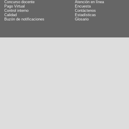
Concurso docente
Atención en línea
Pago Virtual
Encuesta
Control interno
Contáctenos
Calidad
Estadísticas
Buzón de notificaciones
Glosario