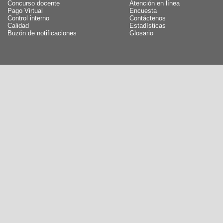
Concurso docente
Atención en línea
Pago Virtual
Encuesta
Control interno
Contáctenos
Calidad
Estadísticas
Buzón de notificaciones
Glosario