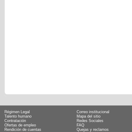
Régimen Legal
Correo institucional
Talento humano
Mapa del sitio
Contratación
Redes Sociales
Ofertas de empleo
FAQ
Rendición de cuentas
Quejas y reclamos