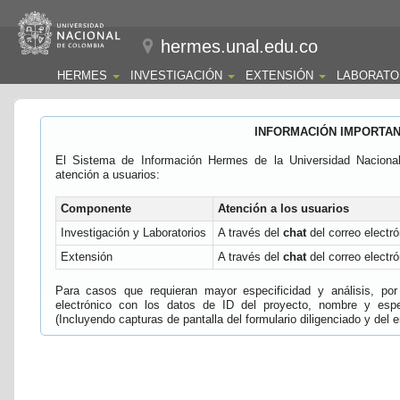
hermes.unal.edu.co
HERMES
INVESTIGACIÓN
EXTENSIÓN
LABORATO
INFORMACIÓN IMPORTA
El Sistema de Información Hermes de la Universidad Naciona
atención a usuarios:
Componente
Atención a los usuarios
Investigación y Laboratorios
A través del
chat
del correo electró
Extensión
A través del
chat
del correo electró
Para casos que requieran mayor especificidad y análisis, por 
electrónico con los datos de ID del proyecto, nombre y espec
(Incluyendo capturas de pantalla del formulario diligenciado y del e