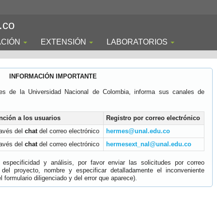
.co
ACIÓN
EXTENSIÓN
LABORATORIOS
INFORMACIÓN IMPORTANTE
es de la Universidad Nacional de Colombia, informa sus canales de
nción a los usuarios
Registro por correo electrónico
ravés del
chat
del correo electrónico
hermes@unal.edu.co
ravés del
chat
del correo electrónico
hermesext_nal@unal.edu.co
specificidad y análisis, por favor enviar las solicitudes por correo
 del proyecto, nombre y especificar detalladamente el inconveniente
 formulario diligenciado y del error que aparece).