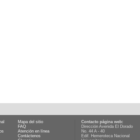
nal
Mapa del sitio
Contacto página web:
FAQ
Dirección Avenida El Dorado
os
Atención en línea
No. 44 A - 40
Contáctenos
Edif. Hemeroteca Nacional