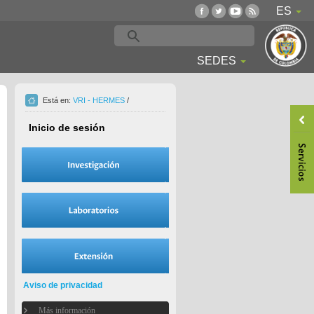
ES
SEDES
Está en:
VRI - HERMES
/
Inicio de sesión
Aviso de privacidad
Más información