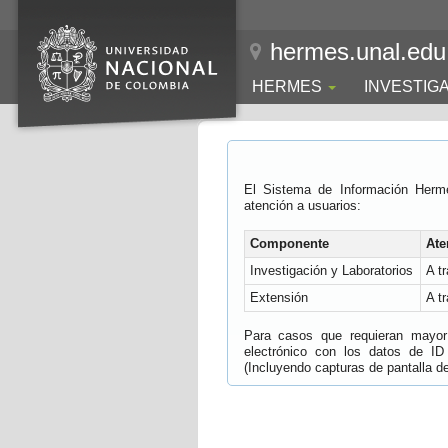
hermes.unal.edu
HERMES
INVESTIG
El Sistema de Información Herm
atención a usuarios:
Componente
Ate
Investigación y Laboratorios
A t
Extensión
A t
Para casos que requieran mayor e
electrónico con los datos de ID
(Incluyendo capturas de pantalla del