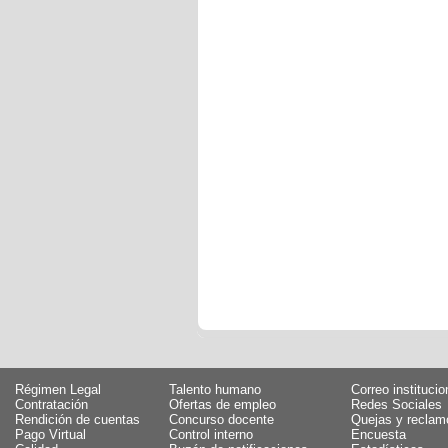
Régimen Legal
Talento humano
Correo institucio
Contratación
Ofertas de empleo
Redes Sociales
Rendición de cuentas
Concurso docente
Quejas y reclam
Pago Virtual
Control interno
Encuesta