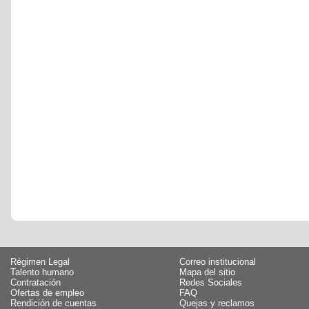
Régimen Legal
Correo institucional
Talento humano
Mapa del sitio
Contratación
Redes Sociales
Ofertas de empleo
FAQ
Rendición de cuentas
Quejas y reclamos