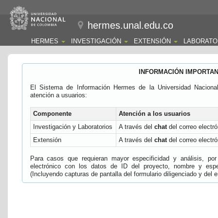
hermes.unal.edu.co
HERMES
INVESTIGACIÓN
EXTENSIÓN
LABORATO
INFORMACIÓN IMPORTA
El Sistema de Información Hermes de la Universidad Naciona
atención a usuarios:
Componente
Atención a los usuarios
Investigación y Laboratorios
A través del
chat
del correo electró
Extensión
A través del
chat
del correo electró
Para casos que requieran mayor especificidad y análisis, por 
electrónico con los datos de ID del proyecto, nombre y espec
(Incluyendo capturas de pantalla del formulario diligenciado y del e