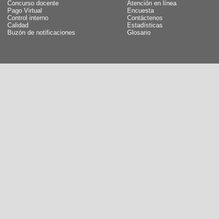
Concurso docente
Atención en línea
Pago Virtual
Encuesta
Control interno
Contáctenos
Calidad
Estadísticas
Buzón de notificaciones
Glosario