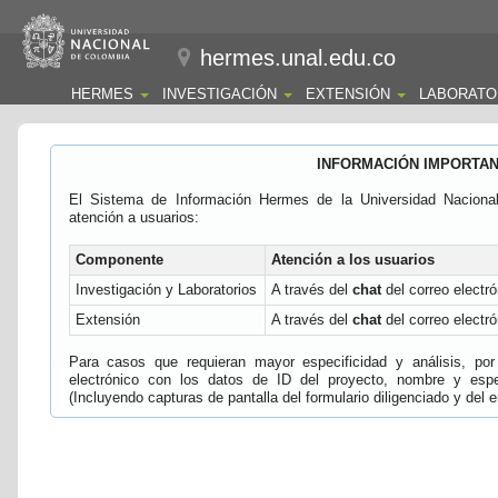
hermes.unal.edu.co
HERMES
INVESTIGACIÓN
EXTENSIÓN
LABORATO
INFORMACIÓN IMPORTA
El Sistema de Información Hermes de la Universidad Naciona
atención a usuarios:
Componente
Atención a los usuarios
Investigación y Laboratorios
A través del
chat
del correo electró
Extensión
A través del
chat
del correo electró
Para casos que requieran mayor especificidad y análisis, por 
electrónico con los datos de ID del proyecto, nombre y espec
(Incluyendo capturas de pantalla del formulario diligenciado y del e