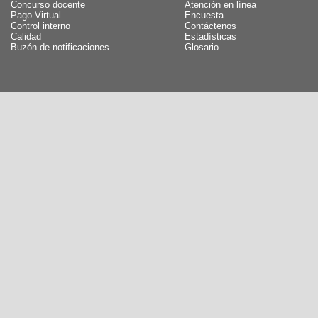
Concurso docente
Atención en línea
Pago Virtual
Encuesta
Control interno
Contáctenos
Calidad
Estadísticas
Buzón de notificaciones
Glosario