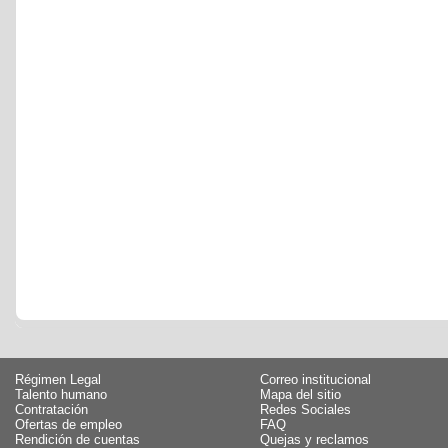
Régimen Legal
Correo institucional
Talento humano
Mapa del sitio
Contratación
Redes Sociales
Ofertas de empleo
FAQ
Rendición de cuentas
Quejas y reclamos