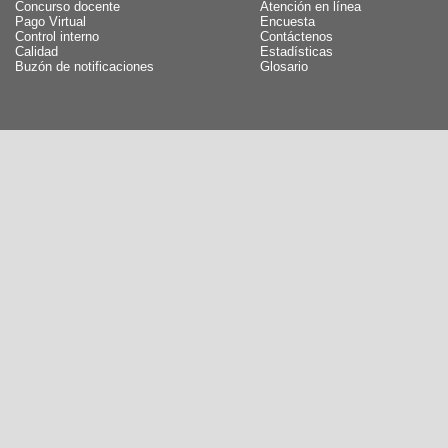
Concurso docente
Atención en línea
Pago Virtual
Encuesta
Control interno
Contáctenos
Calidad
Estadísticas
Buzón de notificaciones
Glosario