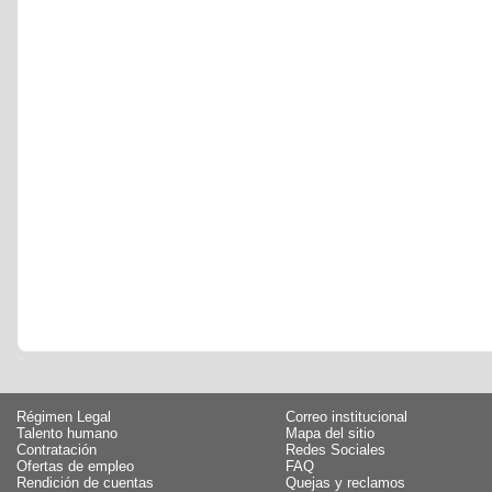
Régimen Legal
Correo institucional
Talento humano
Mapa del sitio
Contratación
Redes Sociales
Ofertas de empleo
FAQ
Rendición de cuentas
Quejas y reclamos