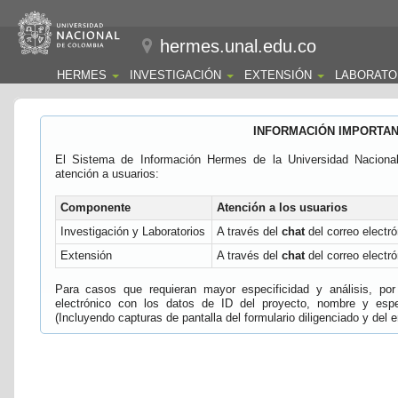
hermes.unal.edu.co
HERMES
INVESTIGACIÓN
EXTENSIÓN
LABORATO
INFORMACIÓN IMPORTA
El Sistema de Información Hermes de la Universidad Naciona
atención a usuarios:
Componente
Atención a los usuarios
Investigación y Laboratorios
A través del
chat
del correo electró
Extensión
A través del
chat
del correo electró
Para casos que requieran mayor especificidad y análisis, por 
electrónico con los datos de ID del proyecto, nombre y espec
(Incluyendo capturas de pantalla del formulario diligenciado y del e