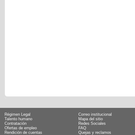
Régimen Legal
Correo institucional
Talento humano
Mapa del sitio
Contratación
Redes Sociales
Ofertas de empleo
FAQ
Rendición de cuentas
Quejas y reclamos