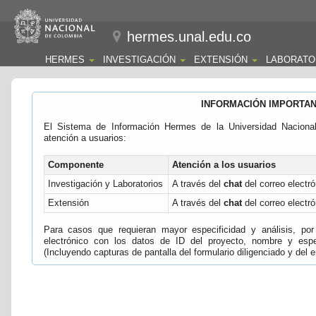
hermes.unal.edu.co
HERMES
INVESTIGACIÓN
EXTENSIÓN
LABORATO
INFORMACIÓN IMPORTA
El Sistema de Información Hermes de la Universidad Naciona
atención a usuarios:
Componente
Atención a los usuarios
Investigación y Laboratorios
A través del
chat
del correo electró
Extensión
A través del
chat
del correo electró
Para casos que requieran mayor especificidad y análisis, por 
electrónico con los datos de ID del proyecto, nombre y espec
(Incluyendo capturas de pantalla del formulario diligenciado y del e