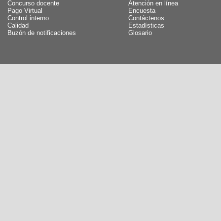
Concurso docente
Atención en línea
Pago Virtual
Encuesta
Control interno
Contáctenos
Calidad
Estadísticas
Buzón de notificaciones
Glosario