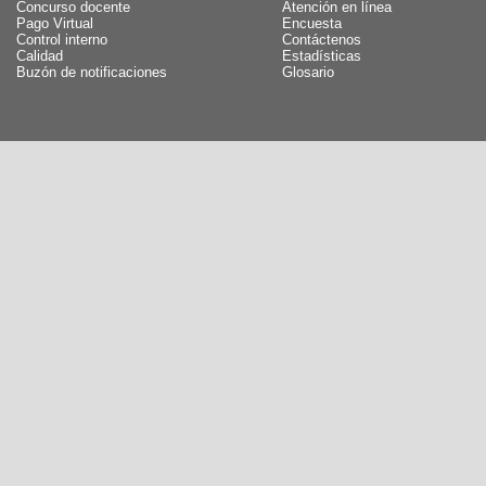
Concurso docente
Atención en línea
Pago Virtual
Encuesta
Control interno
Contáctenos
Calidad
Estadísticas
Buzón de notificaciones
Glosario