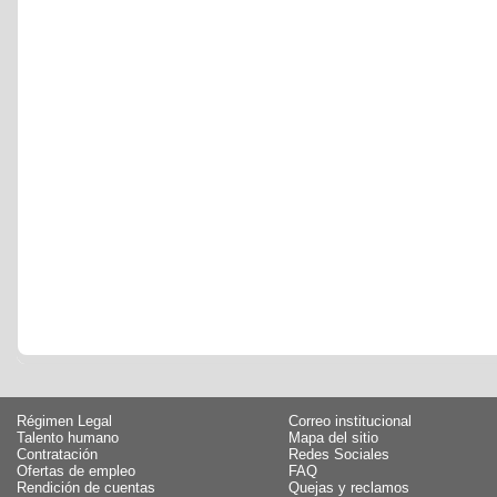
Régimen Legal
Correo institucional
Talento humano
Mapa del sitio
Contratación
Redes Sociales
Ofertas de empleo
FAQ
Rendición de cuentas
Quejas y reclamos