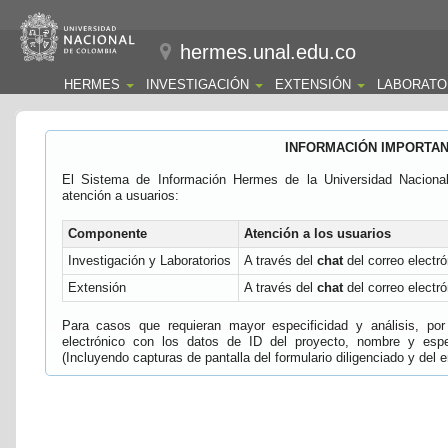
hermes.unal.edu.co
HERMES
INVESTIGACIÓN
EXTENSIÓN
LABORATO
INFORMACIÓN IMPORTA
El Sistema de Información Hermes de la Universidad Naciona
atención a usuarios:
Componente
Atención a los usuarios
Investigación y Laboratorios
A través del
chat
del correo electró
Extensión
A través del
chat
del correo electró
Para casos que requieran mayor especificidad y análisis, por 
electrónico con los datos de ID del proyecto, nombre y espec
(Incluyendo capturas de pantalla del formulario diligenciado y del e