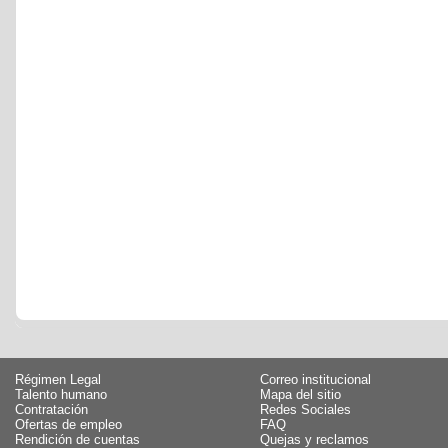
Régimen Legal
Correo institucional
Talento humano
Mapa del sitio
Contratación
Redes Sociales
Ofertas de empleo
FAQ
Rendición de cuentas
Quejas y reclamos