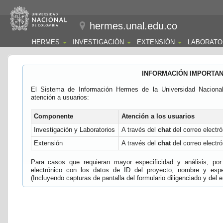
hermes.unal.edu.co
HERMES
INVESTIGACIÓN
EXTENSIÓN
LABORATO
INFORMACIÓN IMPORTA
El Sistema de Información Hermes de la Universidad Naciona
atención a usuarios:
Componente
Atención a los usuarios
Investigación y Laboratorios
A través del
chat
del correo electró
Extensión
A través del
chat
del correo electró
Para casos que requieran mayor especificidad y análisis, por 
electrónico con los datos de ID del proyecto, nombre y espec
(Incluyendo capturas de pantalla del formulario diligenciado y del e