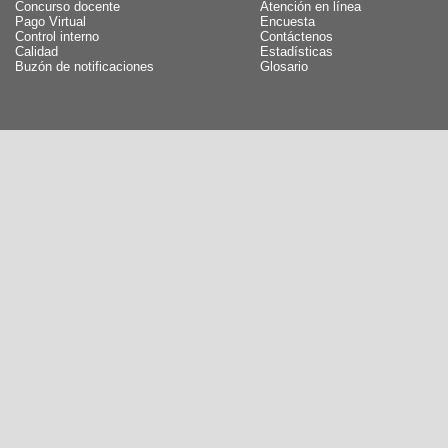
Concurso docente
Atención en línea
Pago Virtual
Encuesta
Control interno
Contáctenos
Calidad
Estadísticas
Buzón de notificaciones
Glosario