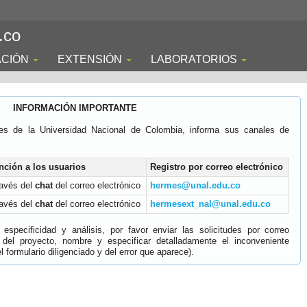
.co
ACIÓN
EXTENSIÓN
LABORATORIOS
INFORMACIÓN IMPORTANTE
es de la Universidad Nacional de Colombia, informa sus canales de
nción a los usuarios
Registro por correo electrónico
ravés del
chat
del correo electrónico
hermes@unal.edu.co
ravés del
chat
del correo electrónico
hermesext_nal@unal.edu.co
specificidad y análisis, por favor enviar las solicitudes por correo
 del proyecto, nombre y especificar detalladamente el inconveniente
 formulario diligenciado y del error que aparece).