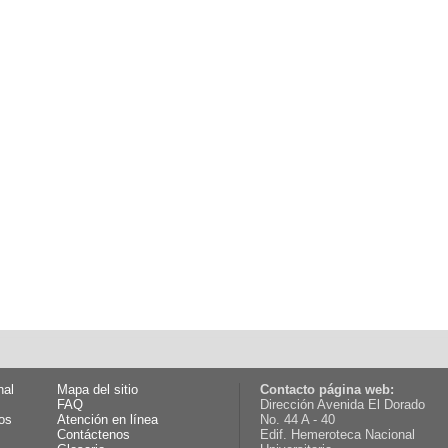
nal
Mapa del sitio
Contacto página web:
FAQ
Dirección Avenida El Dorado
os
Atención en línea
No. 44 A - 40
Contáctenos
Edif. Hemeroteca Nacional