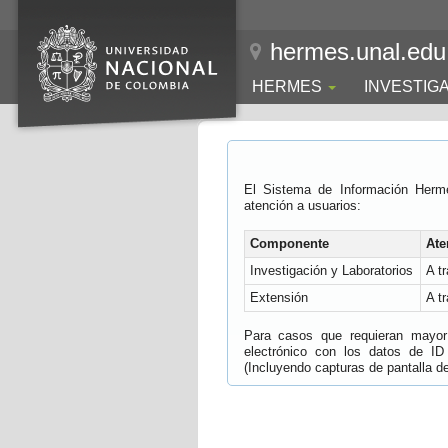
hermes.unal.edu
HERMES
INVESTIG
El Sistema de Información Herm
atención a usuarios:
Componente
Ate
Investigación y Laboratorios
A t
Extensión
A t
Para casos que requieran mayor e
electrónico con los datos de ID
(Incluyendo capturas de pantalla del