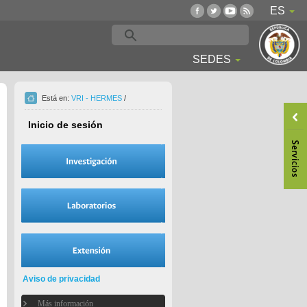
ES
SEDES
Está en:
VRI - HERMES
/
Inicio de sesión
Aviso de privacidad
Más información