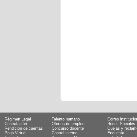
Régimen Legal
Talento humano
Correo institucio
Contratación
Ofertas de empleo
Redes Sociales
Rendición de cuentas
Concurso docente
Quejas y reclam
Pago Virtual
Control interno
Encuesta