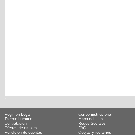
Régimen Legal
Correo institucional
Talento humano
Mapa del sitio
Contratación
Redes Sociales
Ofertas de empleo
FAQ
Rendición de cuentas
Quejas y reclamos