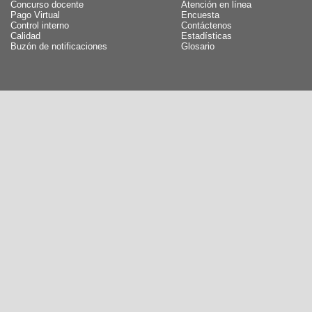
Concurso docente
Atención en línea
Pago Virtual
Encuesta
Control interno
Contáctenos
Calidad
Estadísticas
Buzón de notificaciones
Glosario