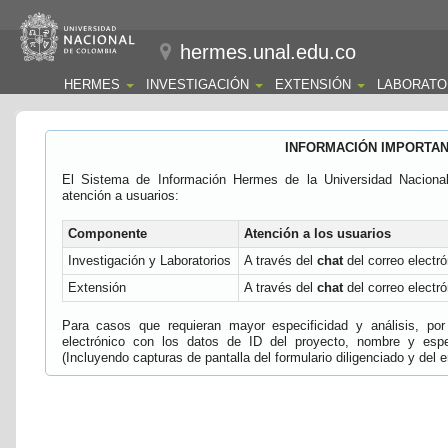
hermes.unal.edu.co
HERMES
INVESTIGACIÓN
EXTENSIÓN
LABORATO
INFORMACIÓN IMPORTA
El Sistema de Información Hermes de la Universidad Naciona
atención a usuarios:
Componente
Atención a los usuarios
Investigación y Laboratorios
A través del
chat
del correo electró
Extensión
A través del
chat
del correo electró
Para casos que requieran mayor especificidad y análisis, por 
electrónico con los datos de ID del proyecto, nombre y espec
(Incluyendo capturas de pantalla del formulario diligenciado y del e