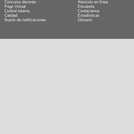
Concurso docente
Atención en línea
Pago Virtual
Encuesta
Control interno
Contáctenos
Calidad
Estadísticas
Buzón de notificaciones
Glosario