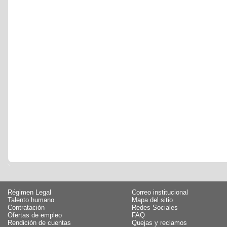
Régimen Legal
Correo institucional
Talento humano
Mapa del sitio
Contratación
Redes Sociales
Ofertas de empleo
FAQ
Rendición de cuentas
Quejas y reclamos