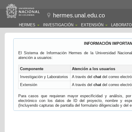
hermes.unal.edu.co
HERMES
INVESTIGACIÓN
EXTENSIÓN
LABORATO
INFORMACIÓN IMPORTA
El Sistema de Información Hermes de la Universidad Naciona
atención a usuarios:
Componente
Atención a los usuarios
Investigación y Laboratorios
A través del
chat
del correo electró
Extensión
A través del
chat
del correo electró
Para casos que requieran mayor especificidad y análisis, por 
electrónico con los datos de ID del proyecto, nombre y espec
(Incluyendo capturas de pantalla del formulario diligenciado y del e