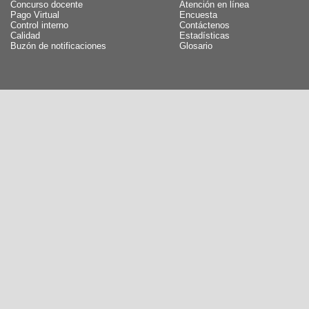
Concurso docente
Atención en línea
Pago Virtual
Encuesta
Control interno
Contáctenos
Calidad
Estadísticas
Buzón de notificaciones
Glosario