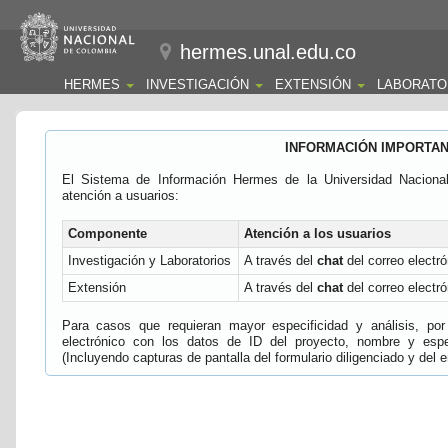
hermes.unal.edu.co
HERMES
INVESTIGACIÓN
EXTENSIÓN
LABORATO
INFORMACIÓN IMPORTA
El Sistema de Información Hermes de la Universidad Naciona
atención a usuarios:
Componente
Atención a los usuarios
Investigación y Laboratorios
A través del
chat
del correo electró
Extensión
A través del
chat
del correo electró
Para casos que requieran mayor especificidad y análisis, por 
electrónico con los datos de ID del proyecto, nombre y espec
(Incluyendo capturas de pantalla del formulario diligenciado y del e