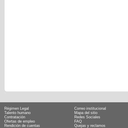
Régimen Legal
Correo institucional
Talento humano
Mapa del sitio
Contratación
Redes Sociales
Ofertas de empleo
FAQ
Rendición de cuentas
Quejas y reclamos