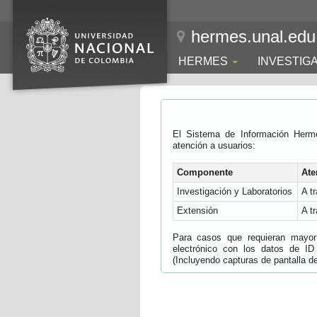
hermes.unal.edu
HERMES
INVESTIG
El Sistema de Información Herm
atención a usuarios:
Componente
Ate
Investigación y Laboratorios
A t
Extensión
A t
Para casos que requieran mayor e
electrónico con los datos de ID
(Incluyendo capturas de pantalla del