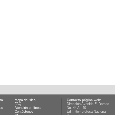
nal
Mapa del sitio
Contacto página web:
FAQ
Dirección Avenida El Dorado
os
Atención en línea
No. 44 A - 40
Contáctenos
Edif. Hemeroteca Nacional