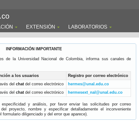
.co
ACIÓN
EXTENSIÓN
LABORATORIOS
INFORMACIÓN IMPORTANTE
es de la Universidad Nacional de Colombia, informa sus canales de
nción a los usuarios
Registro por correo electrónico
ravés del
chat
del correo electrónico
hermes@unal.edu.co
ravés del
chat
del correo electrónico
hermesext_nal@unal.edu.co
specificidad y análisis, por favor enviar las solicitudes por correo
 del proyecto, nombre y especificar detalladamente el inconveniente
 formulario diligenciado y del error que aparece).