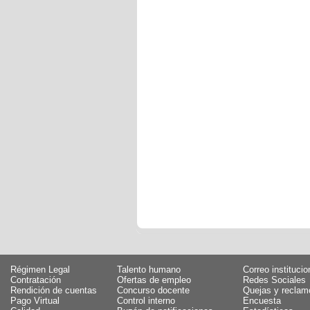
Régimen Legal
Talento humano
Correo institucio
Contratación
Ofertas de empleo
Redes Sociales
Rendición de cuentas
Concurso docente
Quejas y reclam
Pago Virtual
Control interno
Encuesta