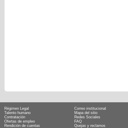
Régimen Legal
Correo institucional
Talento humano
Mapa del sitio
Contratación
Redes Sociales
Ofertas de empleo
FAQ
Rendición de cuentas
Quejas y reclamos