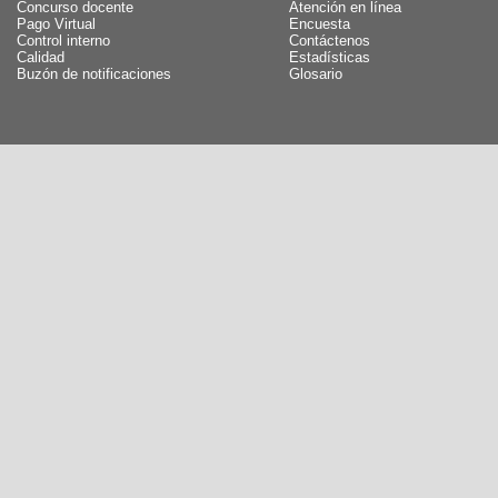
Concurso docente
Atención en línea
Pago Virtual
Encuesta
Control interno
Contáctenos
Calidad
Estadísticas
Buzón de notificaciones
Glosario