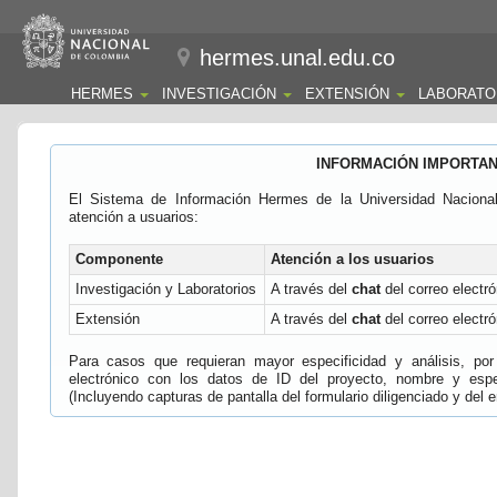
hermes.unal.edu.co
HERMES
INVESTIGACIÓN
EXTENSIÓN
LABORATO
INFORMACIÓN IMPORTA
El Sistema de Información Hermes de la Universidad Naciona
atención a usuarios:
Componente
Atención a los usuarios
Investigación y Laboratorios
A través del
chat
del correo electró
Extensión
A través del
chat
del correo electró
Para casos que requieran mayor especificidad y análisis, por 
electrónico con los datos de ID del proyecto, nombre y espec
(Incluyendo capturas de pantalla del formulario diligenciado y del e